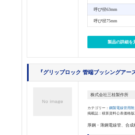
呼び径63mm
呼び径75mm
製品の詳細を
『グリップロック 管端ブッシングアース付
株式会社三桂製作所
カテゴリー：
鋼製電線管用附
掲載誌：積算資料公表価格版202
厚鋼・薄鋼電線管、合成