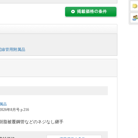
電線管用附属品
属品
6年8月号 p.216
樹脂被覆鋼管などのネジなし継手