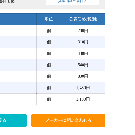
機材価格
掲載価格の条件 >
単位
公表価格(税別)
個
280円
個
310円
個
430円
個
540円
個
830円
個
1,480円
個
2,180円
見る
メーカーに問い合わせる