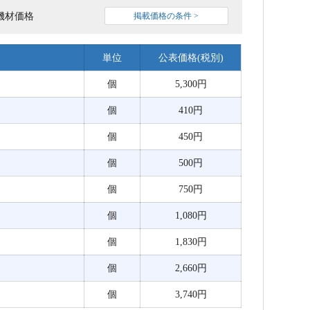
機材価格
掲載価格の条件 >
単位
公表価格(税別)
個
5,300円
個
410円
個
450円
個
500円
個
750円
個
1,080円
個
1,830円
個
2,660円
個
3,740円