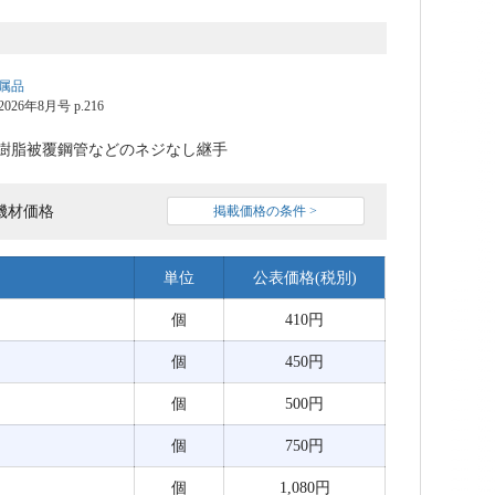
属品
6年8月号 p.216
樹脂被覆鋼管などのネジなし継手
機材価格
掲載価格の条件 >
単位
公表価格(税別)
個
410円
個
450円
個
500円
個
750円
個
1,080円