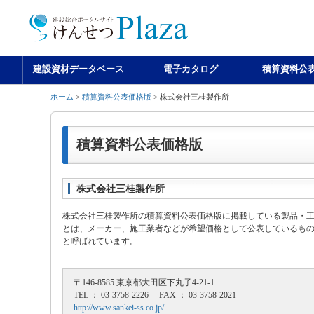
建設資材データベース
電子カタログ
積算資料公
ホーム
>
積算資料公表価格版
> 株式会社三桂製作所
積算資料公表価格版
株式会社三桂製作所
株式会社三桂製作所の積算資料公表価格版に掲載している製品・
とは、メーカー、施工業者などが希望価格として公表しているも
と呼ばれています。
〒146-8585 東京都大田区下丸子4-21-1
TEL ： 03-3758-2226 FAX ： 03-3758-2021
http://www.sankei-ss.co.jp/