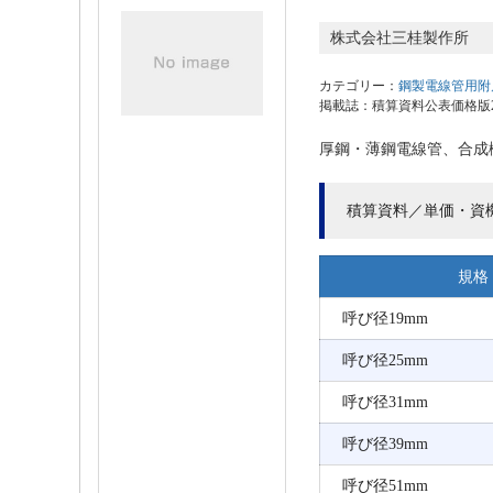
株式会社三桂製作所
カテゴリー：
鋼製電線管用附
掲載誌：積算資料公表価格版202
厚鋼・薄鋼電線管、合成
積算資料／単価・資
規格
呼び径19mm
呼び径25mm
呼び径31mm
呼び径39mm
呼び径51mm