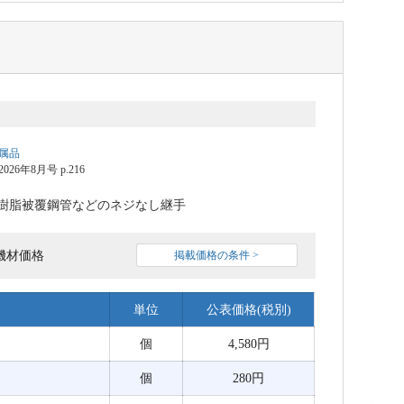
属品
6年8月号 p.216
樹脂被覆鋼管などのネジなし継手
機材価格
掲載価格の条件 >
単位
公表価格(税別)
個
4,580円
個
280円