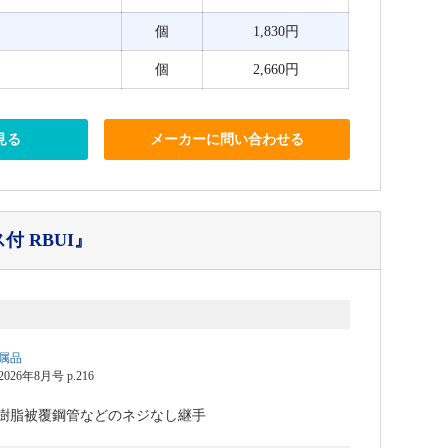
個
1,830円
個
2,660円
見る
メーカーに問い合わせる
 RBUI』
属品
6年8月号 p.216
樹脂被覆鋼管などのネジなし継手