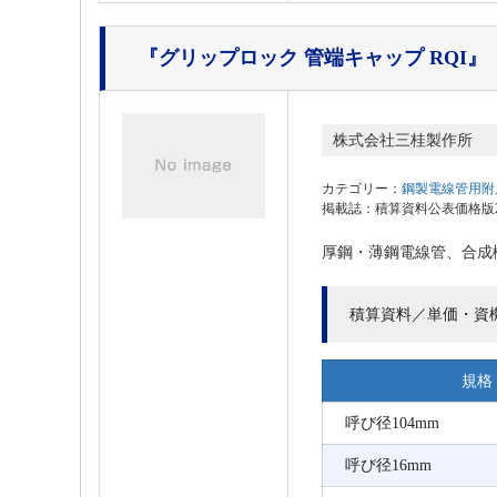
『グリップロック 管端キャップ RQI』
株式会社三桂製作所
カテゴリー：
鋼製電線管用附
掲載誌：積算資料公表価格版202
厚鋼・薄鋼電線管、合成
積算資料／単価・資
規格
呼び径104mm
呼び径16mm