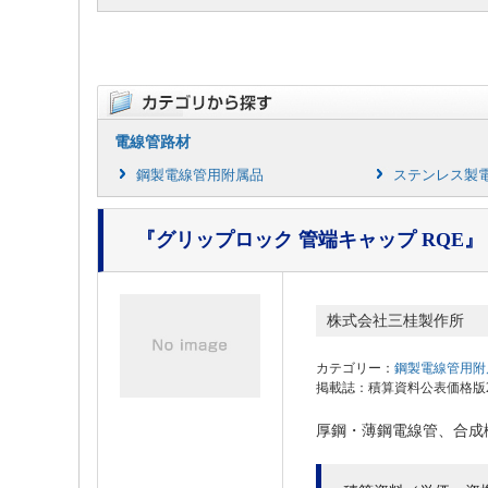
電線管路材
鋼製電線管用附属品
ステンレス製
『グリップロック 管端キャップ RQE』
株式会社三桂製作所
カテゴリー：
鋼製電線管用附
掲載誌：積算資料公表価格版202
厚鋼・薄鋼電線管、合成