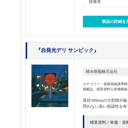
自発光
製品の詳細を
『自発光デリ サンビック』
積水樹脂株式会社
カテゴリー：道路視線誘導標
掲載誌：積算資料公表価格版202
直径300mmの大型標示
問わない高い視認性を有
積算資料／単価・資