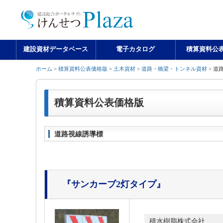
建設資材データベース
電子カタログ
積算資料公
ホーム
>
積算資料公表価格版
>
土木資材
>
道路・橋梁・トンネル資材
> 道
積算資料公表価格版
道路視線誘導標
『サンカーブ2灯タイプ』
積水樹脂株式会社