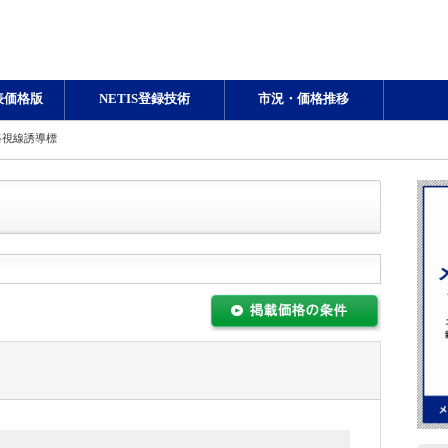
表価格版
NETIS登録技術
市況・価格推移
路視線誘導標