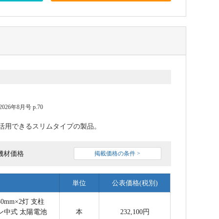
6年8月号 p.70
活用できるスリムタイプの製品。
機材価格
掲載価格の条件 >
単位
公表価格(税別)
130mm×2灯 支柱
 コン中式 太陽電池
本
232,100円