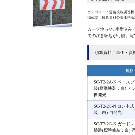
カテゴリー：道路視線誘導標
掲載誌：積算資料公表価格版202
カーブ地点やT字型交差
での注意喚起が可能。電
積算資料／単価・資
規格
SC-T2-2A-N ベー
装(標準塗装：白) 
自発光
SC-T2-2C-N コン中
装：白) 自発光
SC-T2-2G-N ガー
塗装(標準塗装：白) 添