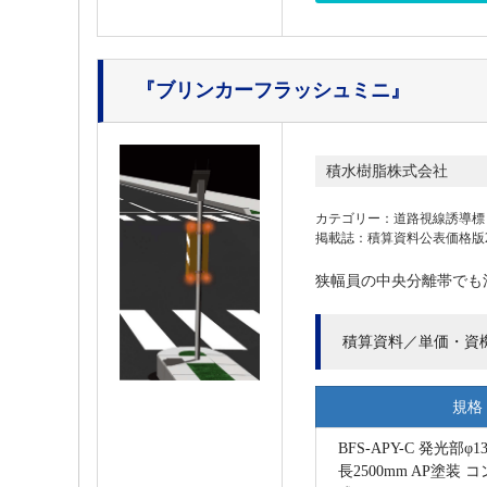
『ブリンカーフラッシュミニ』
積水樹脂株式会社
カテゴリー：道路視線誘導標
掲載誌：積算資料公表価格版202
狭幅員の中央分離帯でも
積算資料／単価・資
規格
BFS-APY-C 発光部φ
長2500mm AP塗装