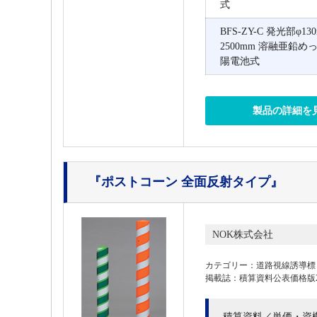
式
BFS-ZY-C 発光部φ1
2500mm 溶融亜鉛め
陽電池式
製品の詳細を
『ポストコーン 全面反射タイプ』
NOK株式会社
カテゴリー：道路視線誘導標
掲載誌：積算資料公表価格版202
積算資料／単価・資