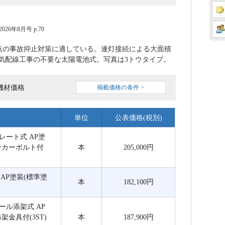
6年8月号 p.70
点の事故抑止対策に適している。連灯接続による大面積
気配線工事の不要な太陽電池式。写真は3トウタイプ。
機材価格
掲載価格の条件 >
単位
公表価格(税別)
スプレート式 AP塗
アンカーボルト付
本
205,000円
式 AP塗装(標準塗
本
182,100円
ドレール添架式 AP
架金具付(3ST)
本
187,900円