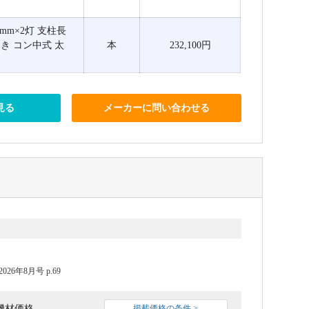
30mm×2灯 支柱長
っき コン中式 太
本
232,100円
見る
メーカーに問い合わせる
6年8月号 p.69
機材価格
掲載価格の条件 >