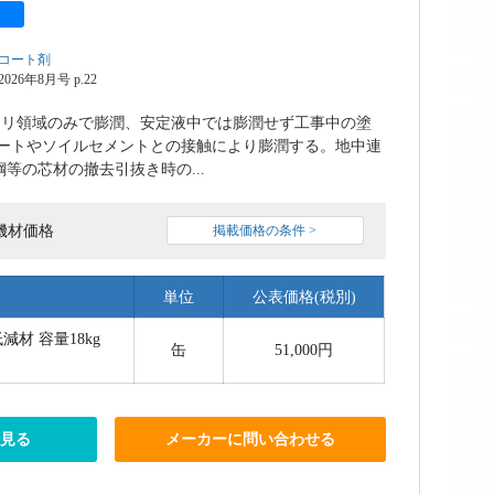
コート剤
6年8月号 p.22
カリ領域のみで膨潤、安定液中では膨潤せず工事中の塗
ートやソイルセメントとの接触により膨潤する。地中連
等の芯材の撤去引抜き時の...
機材価格
掲載価格の条件 >
単位
公表価格(税別)
材 容量18kg
缶
51,000円
を見る
メーカーに問い合わせる