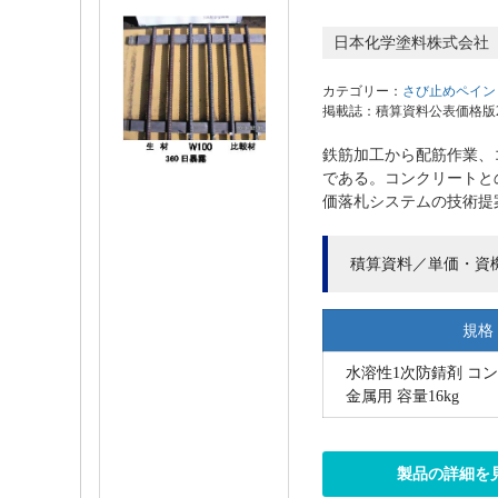
日本化学塗料株式会社
カテゴリー：
さび止めペイン
掲載誌：積算資料公表価格版202
鉄筋加工から配筋作業、
である。コンクリートと
価落札システムの技術提
積算資料／単価・資
規格
水溶性1次防錆剤 コ
金属用 容量16kg
製品の詳細を