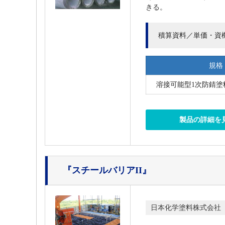
きる。
積算資料／単価・資
規格
溶接可能型1次防錆塗料
製品の詳細を
『スチールバリアII』
日本化学塗料株式会社