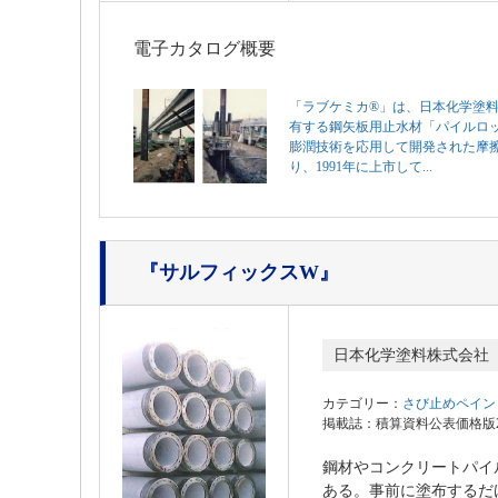
電子カタログ概要
「ラブケミカ®」は、日本化学塗
有する鋼矢板用止水材「パイルロ
膨潤技術を応用して開発された摩
り、1991年に上市して...
『サルフィックスW』
日本化学塗料株式会社
カテゴリー：
さび止めペイン
掲載誌：積算資料公表価格版202
鋼材やコンクリートパイ
ある。事前に塗布するだ