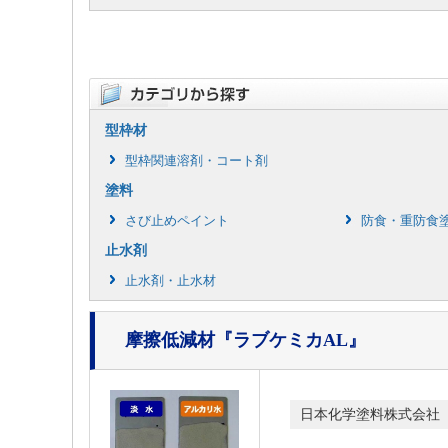
型枠材
型枠関連溶剤・コート剤
塗料
さび止めペイント
防食・重防食
止水剤
止水剤・止水材
摩擦低減材
『ラブケミカAL』
日本化学塗料株式会社