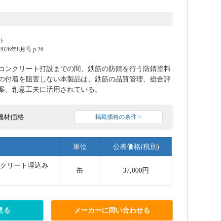
ト
6年8月号 p.26
コンクリート打設までの間、鉄筋の防錆を行う防錆塗料
の付着を阻害しない本製品は、鉄筋の品質管理、総合評
案、創意工夫に活用されている。
機材価格
掲載価格の条件 >
単位
公表価格(税別)
ンクリート埋込み
缶
37,000円
見る
メーカーに問い合わせる