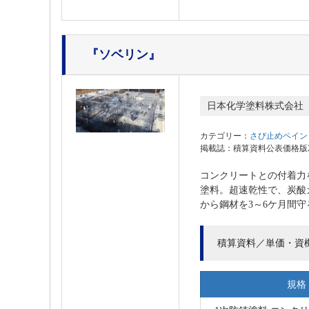
『ソベリン』
日本化学塗料株式会社
カテゴリー：
さび止めペイン
掲載誌：積算資料公表価格版202
コンクリートとの付着力
塗料。超速乾性で、炭酸
から鋼材を3～6ケ月間守
積算資料／単価・資
規格