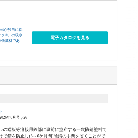
料㈱が独自に保
ック®」の吸水
電子カタログを見る
擦低減材であ
ト
6年8月号 p.26
ルの端板等溶接用鉄部に事前に塗布する一次防錆塗料で
けで錆を防止し(3～6ケ月間)除錆の手間を省くことがで