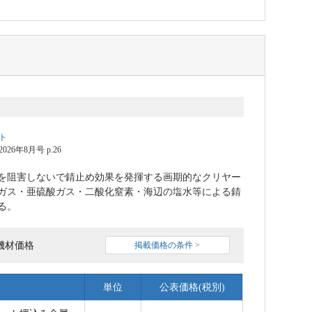
ト
6年8月号 p.26
を阻害しないで錆止め効果を発揮する画期的なクリヤー
ガス・亜硫酸ガス・二酸化窒素・海辺の塩水等による錆
る。
機材価格
掲載価格の条件 >
単位
公表価格(税別)