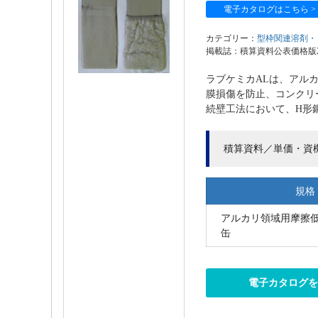
電子カタログはこちら >
カテゴリー：
型枠関連溶剤・
掲載誌：積算資料公表価格版202
ラブケミカALは、アル
膜損傷を防止、コンクリ
続壁工法において、H形鋼
積算資料／単価・資
規格
アルカリ領域用摩擦低減
缶
電子カタログ