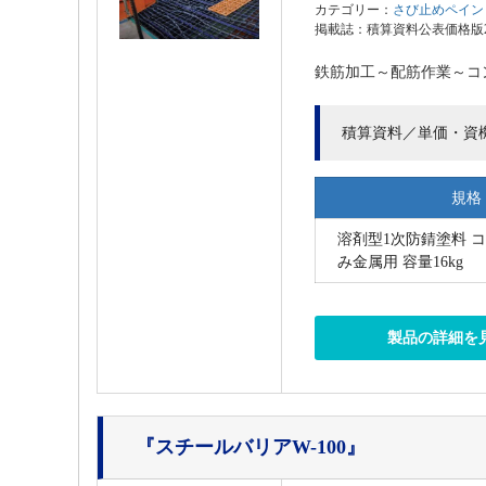
カテゴリー：
さび止めペイン
掲載誌：積算資料公表価格版202
鉄筋加工～配筋作業～コ
積算資料／単価・資
規格
溶剤型1次防錆塗料 
み金属用 容量16kg
製品の詳細を
『スチールバリアW-100』