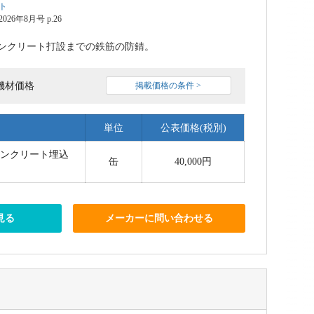
ト
6年8月号 p.26
ンクリート打設までの鉄筋の防錆。
機材価格
掲載価格の条件 >
単位
公表価格(税別)
コンクリート埋込
缶
40,000円
見る
メーカーに問い合わせる