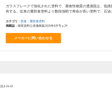
ガラスフレークで強化された塗料で、腐食性物質の透過阻止、低残
有する。従来の重防食塗料より数段強靭で寿命が長い塗料で、石油
カテゴリ
：
防食・重防食塗料
掲載誌
：積算資料公表価格版2026年8月号 p.29
メーカーに問い合わせる
4-10-43