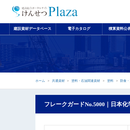
建設資材データベース
電子カタログ
積算資料公
ホーム
共通資材
塗料・石油関連資材
塗料
防食・
フレークガードNo.5000｜日本