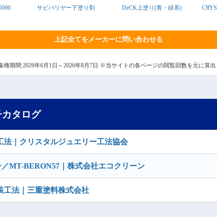
000
サビバリヤー下塗り剤
DeCK上塗り(青・緑系)
CRYS
上記全てをメーカーに問い合わせる
8日 集権期間:2026年6月1日～2026年8月7日 ※当サイトの各ページの閲覧回数を元に
子カタログ
工法｜クリスタルジュエリー工法協会
／MT-BERON57｜株式会社エコクリーン
装工法｜三重塗料株式会社