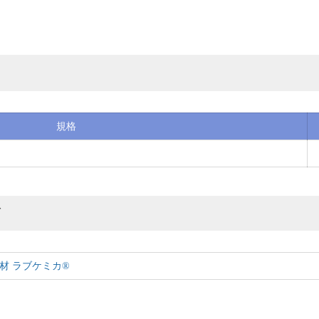
規格
グ
材 ラブケミカ®