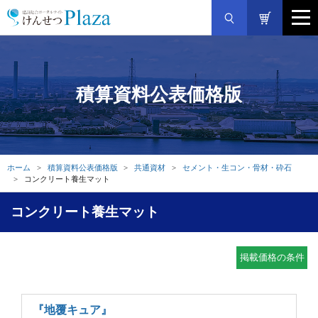
積算資料公表価格版
ホーム
積算資料公表価格版
共通資材
セメント・生コン・骨材・砕石
コンクリート養生マット
コンクリート養生マット
掲載価格の条件
『地覆キュア』