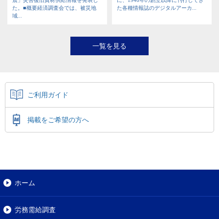
震」災害復旧資材供給情報を発表し
に、1946年の創立以降に刊行してき
た。■概要経済調査会では、被災地
た各種情報誌のデジタルアーカ...
域...
一覧を見る
ご利用ガイド
掲載をご希望の方へ
ホーム
労務需給調査