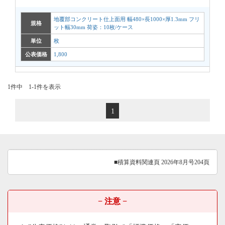
地覆部コンクリート仕上面用 幅480×長1000×厚1.3mm フリ
規格
ット幅30mm 荷姿：10枚/ケース
単位
枚
公表価格
1,800
1件中 1-1件を表示
1
■積算資料関連頁 2026年8月号204頁
− 注意 −