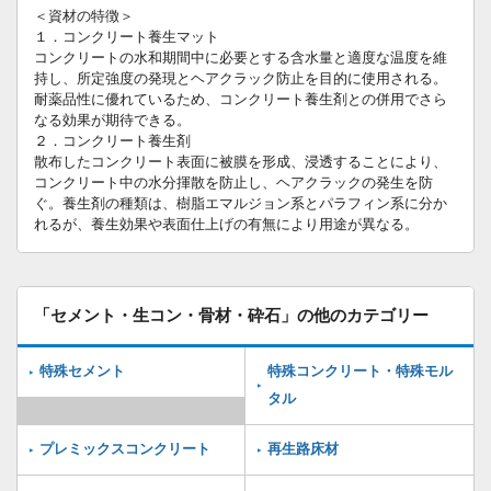
＜資材の特徴＞
１．コンクリート養生マット
コンクリートの水和期間中に必要とする含水量と適度な温度を維
持し、所定強度の発現とヘアクラック防止を目的に使用される。
耐薬品性に優れているため、コンクリート養生剤との併用でさら
なる効果が期待できる。
２．コンクリート養生剤
散布したコンクリート表面に被膜を形成、浸透することにより、
コンクリート中の水分揮散を防止し、ヘアクラックの発生を防
ぐ。養生剤の種類は、樹脂エマルジョン系とパラフィン系に分か
れるが、養生効果や表面仕上げの有無により用途が異なる。
「セメント・生コン・骨材・砕石」の他のカテゴリー
特殊セメント
特殊コンクリート・特殊モル
タル
プレミックスコンクリート
再生路床材