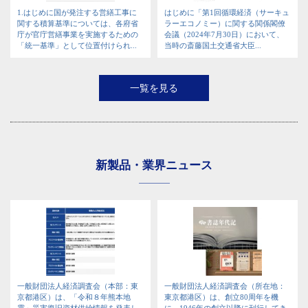
1.はじめに国が発注する営繕工事に
はじめに「第1回循環経済（サーキュ
関する積算基準については、各府省
ラーエコノミー）に関する関係閣僚
庁が官庁営繕事業を実施するための
会議（2024年7月30日）において、
「統一基準」として位置付けられ...
当時の斎藤国土交通省大臣...
一覧を見る
新製品・業界ニュース
一般財団法人経済調査会（本部：東
一般財団法人経済調査会（所在地：
京都港区）は、「令和８年熊本地
東京都港区）は、創立80周年を機