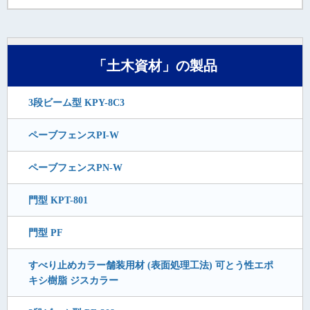
「土木資材」の製品
3段ビーム型 KPY-8C3
ペーブフェンスPI-W
ペーブフェンスPN-W
門型 KPT-801
門型 PF
すべり止めカラー舗装用材 (表面処理工法) 可とう性エポ
キシ樹脂 ジスカラー