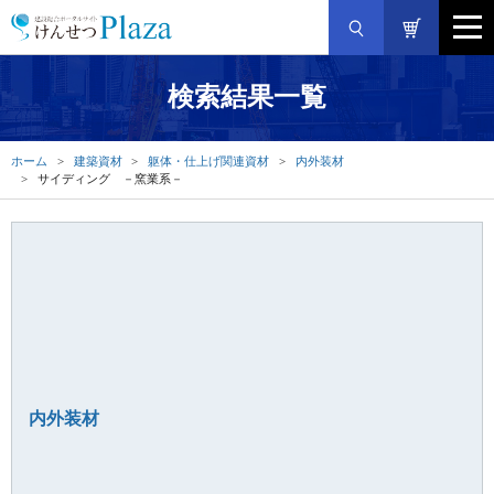
検索結果一覧
ホーム
建築資材
躯体・仕上げ関連資材
内外装材
サイディング －窯業系－
内外装材