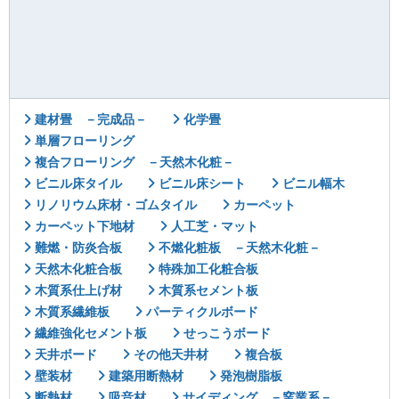
建材畳 －完成品－
化学畳
単層フローリング
複合フローリング －天然木化粧－
ビニル床タイル
ビニル床シート
ビニル幅木
リノリウム床材・ゴムタイル
カーペット
カーペット下地材
人工芝・マット
難燃・防炎合板
不燃化粧板 －天然木化粧－
天然木化粧合板
特殊加工化粧合板
木質系仕上げ材
木質系セメント板
木質系繊維板
パーティクルボード
繊維強化セメント板
せっこうボード
天井ボード
その他天井材
複合板
壁装材
建築用断熱材
発泡樹脂板
断熱材
吸音材
サイディング －窯業系－