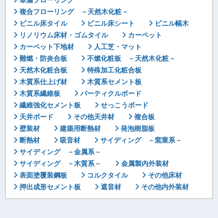
単層フローリング
複合フローリング －天然木化粧－
ビニル床タイル
ビニル床シート
ビニル幅木
リノリウム床材・ゴムタイル
カーペット
カーペット下地材
人工芝・マット
難燃・防炎合板
不燃化粧板 －天然木化粧－
天然木化粧合板
特殊加工化粧合板
木質系仕上げ材
木質系セメント板
木質系繊維板
パーティクルボード
繊維強化セメント板
せっこうボード
天井ボード
その他天井材
複合板
壁装材
建築用断熱材
発泡樹脂板
断熱材
吸音材
サイディング －窯業系－
サイディング －金属系－
サイディング －木質系－
金属製内外装材
表面塗覆装鋼板
コルクタイル
その他床材
押出成形セメント板
遮音材
その他内外装材