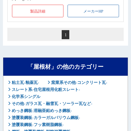
製品詳細
メーカーHP
1
「屋根材」の他のカテゴリー
粘土瓦-釉薬瓦-
窯業系その他-コンクリート瓦-
スレート系-住宅屋根用化粧スレート-
化学系シングル
その他-ガラス瓦・融雪瓦・ソーラー瓦など-
めっき鋼板-溶融亜鉛めっき鋼板-
塗覆装鋼板-カラーガルバリウム鋼板-
塗覆装鋼板-フッ素樹脂鋼板-