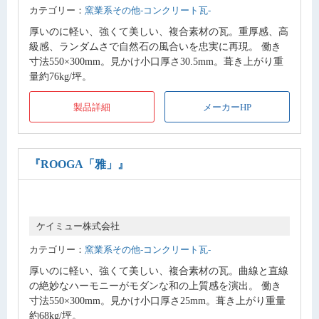
カテゴリー：
窯業系その他-コンクリート瓦-
厚いのに軽い、強くて美しい、複合素材の瓦。重厚感、高
級感、ランダムさで自然石の風合いを忠実に再現。 働き
寸法550×300mm。見かけ小口厚さ30.5mm。葺き上がり重
量約76kg/坪。
製品詳細
メーカーHP
『ROOGA「雅」』
ケイミュー株式会社
カテゴリー：
窯業系その他-コンクリート瓦-
厚いのに軽い、強くて美しい、複合素材の瓦。曲線と直線
の絶妙なハーモニーがモダンな和の上質感を演出。 働き
寸法550×300mm。見かけ小口厚さ25mm。葺き上がり重量
約68kg/坪。