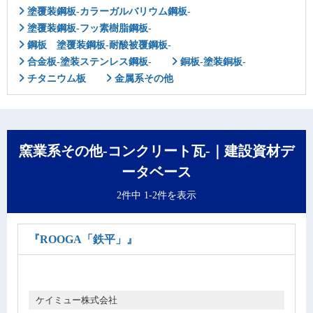
塗覆装鋼板-カラーガルバリウム鋼板-
塗覆装鋼板-フッ素樹脂鋼板-
鋼板 塗覆装鋼板-耐酸被覆鋼板-
合金板-塗装ステンレス鋼板-
銅板-塗装銅板-
チタニウム板
金属系その他
窯業系その他-コンクリート瓦-｜建設資材デ
ータベース
2件中 1-2件を表示
『ROOGA「鉄平」』
ケイミュー株式会社