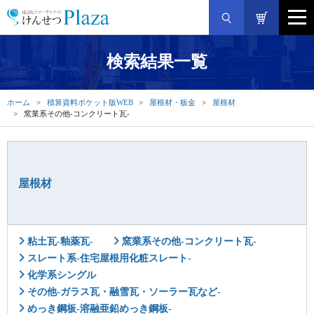
検索結果一覧
ホーム
積算資料ポケット版WEB
屋根材・板金
屋根材
窯業系その他-コンクリート瓦-
屋根材
粘土瓦-釉薬瓦-
窯業系その他-コンクリート瓦-
スレート系-住宅屋根用化粧スレート-
化学系シングル
その他-ガラス瓦・融雪瓦・ソーラー瓦など-
めっき鋼板-溶融亜鉛めっき鋼板-