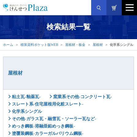
検索結果一覧
ホーム
積算資料ポケット版WEB
屋根材・板金
屋根材
化学系シングル
屋根材
粘土瓦-釉薬瓦-
窯業系その他-コンクリート瓦-
スレート系-住宅屋根用化粧スレート-
化学系シングル
その他-ガラス瓦・融雪瓦・ソーラー瓦など-
めっき鋼板-溶融亜鉛めっき鋼板-
塗覆装鋼板-カラーガルバリウム鋼板-