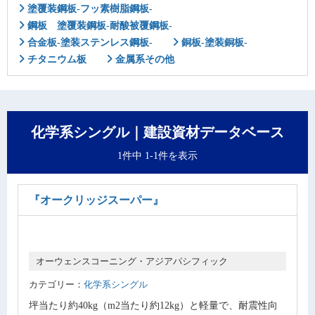
塗覆装鋼板-フッ素樹脂鋼板-
鋼板 塗覆装鋼板-耐酸被覆鋼板-
合金板-塗装ステンレス鋼板-
銅板-塗装銅板-
チタニウム板
金属系その他
化学系シングル｜建設資材データベース
1件中 1-1件を表示
『オークリッジスーパー』
オーウェンスコーニング・アジアパシフィック
カテゴリー：
化学系シングル
坪当たり約40kg（m2当たり約12kg）と軽量で、耐震性向