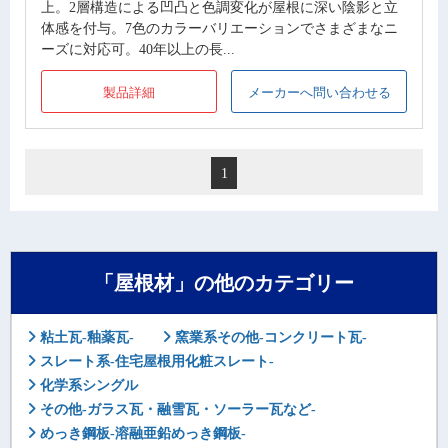
上。2層構造による凹凸と色調変化が屋根に深い陰影と立
体感を付与。7色のカラーバリエーションでさまざまなニ
ーズに対応可。40年以上の長...
製品詳細
メーカーへ問い合わせる
1
「屋根材」の他のカテゴリー
粘土瓦-釉薬瓦-
窯業系その他-コンクリート瓦-
スレート系-住宅屋根用化粧スレート-
化学系シングル
その他-ガラス瓦・融雪瓦・ソーラー瓦など-
めっき鋼板-溶融亜鉛めっき鋼板-