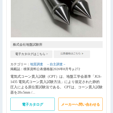
株式会社地盤試験所
電子カタログはこちら >
カテゴリー：
地質調査 －自主調査－
掲載誌：積算資料公表価格版2026年8月号 p.272
電気式コーン貫入試験（CPT）は、地盤工学会基準「JGS-
1435 電気式コーン貫入試験方法」により規定された静的
圧入による原位置試験法である。 CPTは、コーン貫入試験
器を20±5mm /...
電子カタログ
メーカーへ問い合わせる