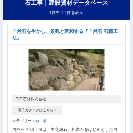
石工事｜建設資材データベース
1件中 1-1件を表示
自然石を生かし、景観と調和する
『自然石 石積工
法』
日日石材株式会社
電子カタログはこちら >
カテゴリー：
石工事
自然石 石積工法は、中之城石、相木石をはじめとした自