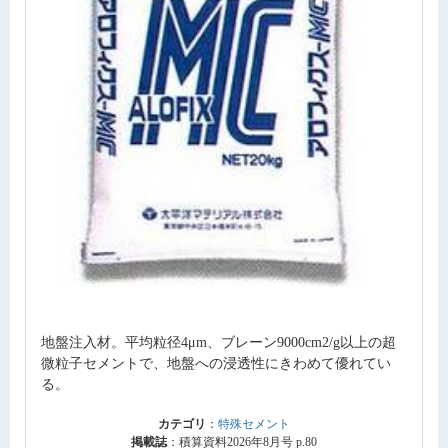
地盤注入材。平均粒径4μm、ブレーン9000cm2/g以上の超
微粒子セメントで、地盤への浸透性にきわめて優れてい
る。
カテゴリ
：
特殊セメント
掲載誌
：積算資料2026年8月号 p.80