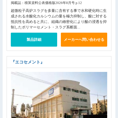
掲載誌：積算資料公表価格版2026年8月号 p.12
超微粒子高炉スラグを多量に含有する事で水和硬化時に生
成される水酸化カルシウムの量を極力抑制し、酸に対する
抵抗性を高めると共に、組織の緻密化により酸の浸透を抑
制したポリマーセメント・スラグ系断面...
製品詳細
メーカーへ問い合わせる
『エコセメント』