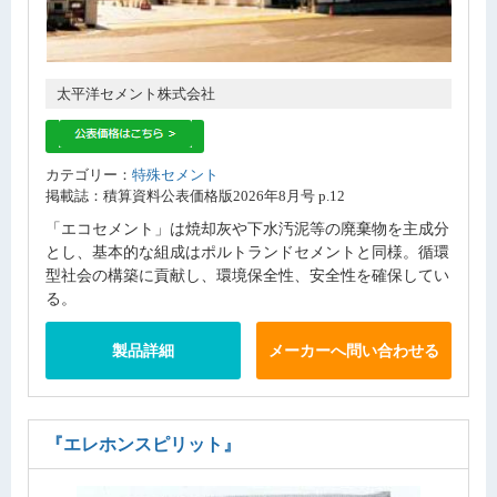
太平洋セメント株式会社
カテゴリー：
特殊セメント
掲載誌：積算資料公表価格版2026年8月号 p.12
「エコセメント」は焼却灰や下水汚泥等の廃棄物を主成分
とし、基本的な組成はポルトランドセメントと同様。循環
型社会の構築に貢献し、環境保全性、安全性を確保してい
る。
製品詳細
メーカーへ問い合わせる
『エレホンスピリット』