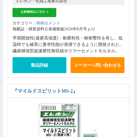
エレホン・化成工業株式会社
カテゴリー：
特殊セメント
掲載誌：積算資料公表価格版2026年8月号 p.12
早期開放性(速硬高強度)・耐磨耗性・耐衝撃性を有し、低
温時でも確実に要求性能が発揮できるように開発された、
繊維補強型超速硬性無収縮ポリマーセメントモルタル。
製品詳細
メーカーへ問い合わせる
『マイルドスピリットMS-2』