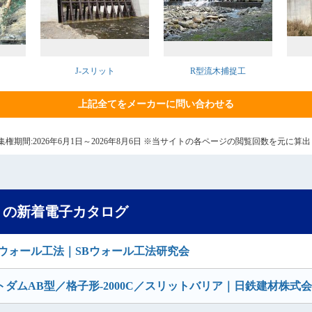
J-スリット
R型流木捕捉工
上記全てをメーカーに問い合わせる
7日 集権期間:2026年6月1日～2026年8月6日 ※当サイトの各ページの閲覧回数を元に
」の新着電子カタログ
ウォール工法｜SBウォール工法研究会
ダムAB型／格子形-2000C／スリットバリア｜日鉄建材株式