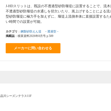
J-HDスリットは、既設の不透過型砂防堰堤に設置することで、流
不透過型砂防堰堤の水通しを切欠いたり、嵩上げすることによる流
型砂防堰堤に極力手を加えずに、堰堤上流側本体に直接設置するた
い時間での設置が可能。
カテゴリ
：
鋼製砂防えん堤 －透過型－
掲載誌
：積算資料2026年8月号 p.509
メーカーに問い合わせる
70 品川シーズンテラス11F