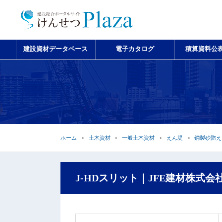
建設資材データベース
電子カタログ
積算資料公
ホーム
土木資材
一般土木資材
えん堤
鋼製砂防え
J-HDスリット｜JFE建材株式会