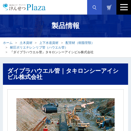
製品情報
ホーム
土木資材
上下水道資材
配管材（樹脂管類）
耐圧ポリエチレンリブ管（ハウエル管）
『ダイプラハウエル管』タキロンシーアイシビル株式会社
ダイプラハウエル管｜タキロンシーアイシ
ビル株式会社