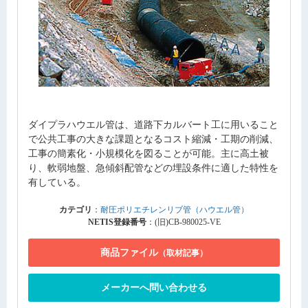
ダイプラハウエル管は、道路下カルバート工に用いること
で公共工事の大きな課題となるコスト縮減・工期の削減、
工事の簡素化・小規模化を図ることが可能。主に高土被
り、軟弱地盤、急傾斜配管などの埋設条件に適した特性を
有している。
カテゴリ
：
耐圧ポリエチレンリブ管（ハウエル管）
NETIS登録番号
：(旧)CB-980025-VE
商品ファイル
（取材記事）
メーカーへ問い合わせる