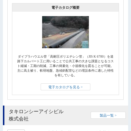
電子カタログ概要
ダイプラハウエル管「高耐圧ポリエチレン管」（JIS K 6780）を道
路下カルバート工に用いることで公共工事の大きな課題となるコス
ト縮減・工期の削減、工事の簡素化・小規模化を図ることが可能。
主に高土被り、軟弱地盤、急傾斜配管などの埋設条件に適した特性
を有している。
電子カタログを見る >
タキロンシーアイシビル
製品一覧 >
株式会社