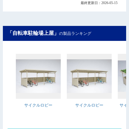
最終更新日：2026-05-15
「自転車駐輪場上屋」
の製品ランキング
サイクルロビー
サイクルロビー
サイ