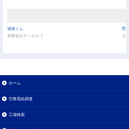
減速くん
壁
有限会社サンセルフ
ダ
ホーム
労務需給調査
工場検索