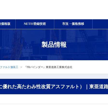
表価格版
NETIS登録技術
市況・価格推移
製品情報
ファルト舗装工
『FRバインダー』東亜道路工業株式会社
に優れた高たわみ性改質アスファルト）｜東亜道