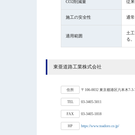
CO2削減量
従来
施工の安全性
通常
土工
適用範囲
る。
東亜道路工業株式会社
住所
〒106-0032 東京都港区六本木7-3-
TEL
03-3405-5011
FAX
03-3405-1818
HP
https://www.toadoro.co.jp/