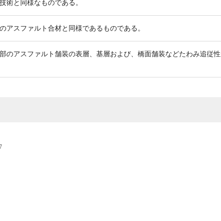
技術と同様なものである。
のアスファルト合材と同様であるものである。
部のアスファルト舗装の表層、基層および、橋面舗装などたわみ追従性
7