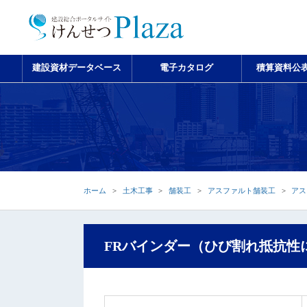
建設資材データベース
電子カタログ
積算資料公
ホーム
土木工事
舗装工
アスファルト舗装工
アス
FRバインダー（ひび割れ抵抗性