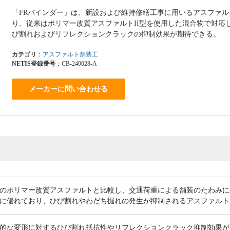
「FRバインダー」は、新設および維持修繕工事に用いるアスファ
り、従来はポリマー改質アスファルトII型を使用した混合物で対応
び割れおよびリフレクションクラックの抑制効果が期待できる。
カテゴリ
：
アスファルト舗装工
NETIS登録番号
：CB-240028-A
メーカーに問い合わせる
のポリマー改質アスファルトと比較し、交通荷重による舗装のたわみに
に優れており、ひび割れやわだち掘れの発生が抑制されるアスファルト
的な変形に対するひび割れ抵抗性やリフレクションクラック抑制効果が