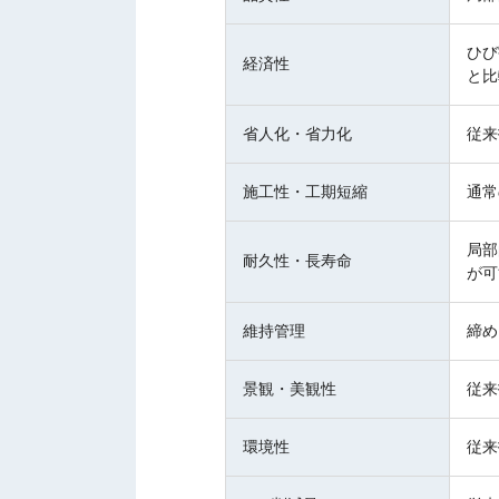
ひび
経済性
と比
省人化・省力化
従来
施工性・工期短縮
通常
局部
耐久性・長寿命
が可
維持管理
締め
景観・美観性
従来
環境性
従来