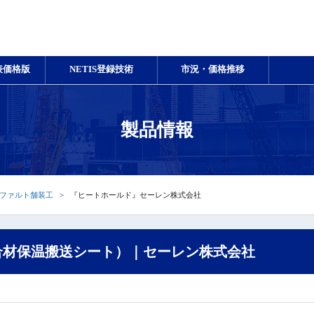
表価格版
NETIS登録技術
市況・価格推移
製品情報
ファルト舗装工
『ヒートホールド』セーレン株式会社
合材保温搬送シート）｜セーレン株式会社