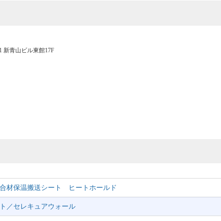
-1 新青山ビル東館17F
合材保温搬送シート ヒートホールド
ト／セレキュアウォール