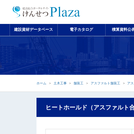
建設資材データベース
電子カタログ
積算資料公
ホーム
土木工事
舗装工
アスファルト舗装工
アス
ヒートホールド（アスファルト