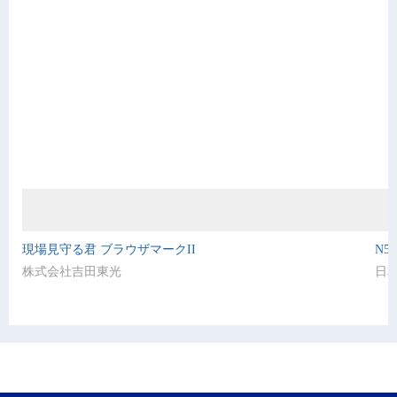
現場見守る君 ブラウザマークII
N5
株式会社吉田東光
日