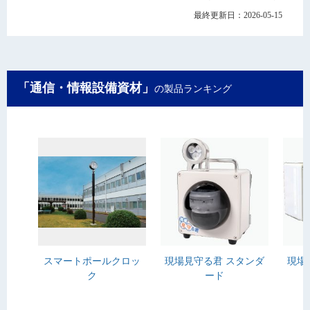
最終更新日：2026-05-15
「通信・情報設備資材」
の製品ランキング
スマートポールクロッ
現場見守る君 スタンダ
現場
ク
ード