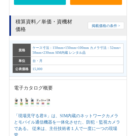
積算資料／単価・資機材
掲載価格の条件 >
価格
ケース寸法：150mm×150mm×100mm カメラ寸法：52mm×
規格
58mm×230mm SIM内蔵 レンタル品
単位
台・月
公表価格
15,000
電子カタログ概要
「現場見守る君®」は、SIM内蔵のネットワークカメラ
とモバイル通信機器を一体化させた、防犯・監視カメラ
である。 従来は、主任技術者１人で一度に一つの現場
管...