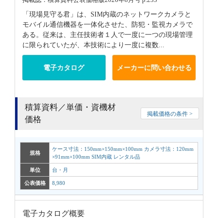
「現場見守る君」は、SIM内蔵のネットワークカメラと
モバイル通信機器を一体化させた、防犯・監視カメラで
ある。従来は、主任技術者１人で一度に一つの現場管理
に限られていたが、本技術により一度に複数...
電子カタログ
メーカーに問い合わせる
積算資料／単価・資機材
掲載価格の条件 >
価格
ケース寸法：150mm×150mm×100mm カメラ寸法：120mm
規格
×91mm×100mm SIM内蔵 レンタル品
単位
台・月
公表価格
8,980
電子カタログ概要