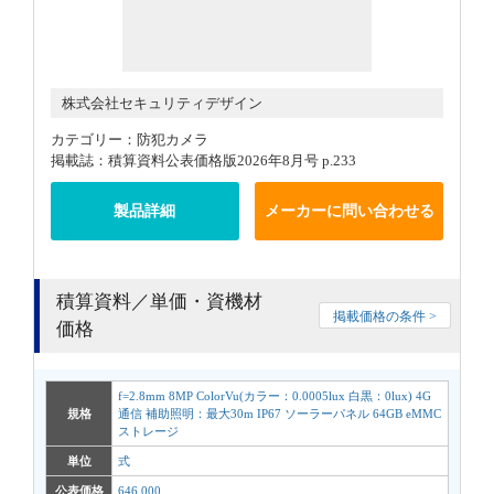
株式会社セキュリティデザイン
カテゴリー：防犯カメラ
掲載誌：積算資料公表価格版2026年8月号 p.233
製品詳細
メーカーに問い合わせる
積算資料／単価・資機材
掲載価格の条件 >
価格
f=2.8mm 8MP ColorVu(カラー：0.0005lux 白黒：0lux) 4G
規格
通信 補助照明：最大30m IP67 ソーラーパネル 64GB eMMC
ストレージ
単位
式
公表価格
646,000