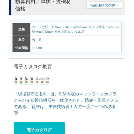
積算資料／単価・資機材
掲載価格の条件 >
価格
ケース寸法：160mm×160mm×170mm カメラ寸法：52mm×
規格
58mm×213mm SIM内蔵 レンタル品
単位
台・月
公表価格
15,000
電子カタログ概要
「現場見守る君®」は、SIM内蔵のネットワークカメラ
とモバイル通信機器を一体化させた、防犯・監視カメラ
である。 従来は、主任技術者１人で一度に一つの現場
管...
電子カタログ