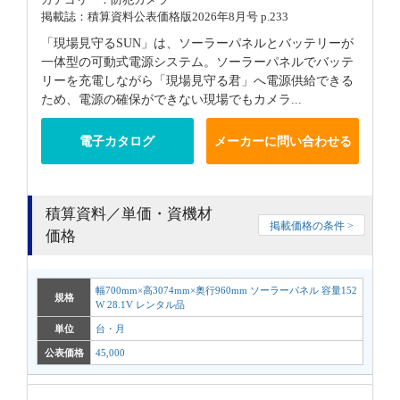
掲載誌：積算資料公表価格版2026年8月号 p.233
「現場見守るSUN」は、ソーラーパネルとバッテリーが
一体型の可動式電源システム。ソーラーパネルでバッテ
リーを充電しながら「現場見守る君」へ電源供給できる
ため、電源の確保ができない現場でもカメラ...
電子カタログ
メーカーに問い合わせる
積算資料／単価・資機材
掲載価格の条件 >
価格
幅700mm×高3074mm×奥行960mm ソーラーパネル 容量152
規格
W 28.1V レンタル品
単位
台・月
公表価格
45,000