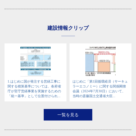
建設情報クリップ
1.はじめに国が発注する営繕工事に
はじめに「第1回循環経済（サーキュ
関する積算基準については、各府省
ラーエコノミー）に関する関係閣僚
庁が官庁営繕事業を実施するための
会議（2024年7月30日）において、
「統一基準」として位置付けられ...
当時の斎藤国土交通省大臣...
一覧を見る