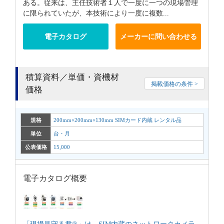
ある。従来は、主任技術者１人で一度に一つの現場管理
に限られていたが、本技術により一度に複数...
電子カタログ
メーカーに問い合わせる
積算資料／単価・資機材
掲載価格の条件 >
価格
規格
200mm×200mm×130mm SIMカード内蔵 レンタル品
単位
台・月
公表価格
15,000
電子カタログ概要
「現場見守る君®」は、SIM内蔵のネットワークカメラ