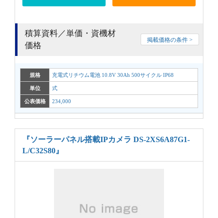
積算資料／単価・資機材
掲載価格の条件 >
価格
規格
充電式リチウム電池 10.8V 30Ah 500サイクル IP68
単位
式
公表価格
234,000
『ソーラーパネル搭載IPカメラ DS-2XS6A87G1-
L/C32S80』