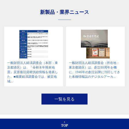
新製品・業界ニュース
一般財団法人経済調査会（本部：東
一般財団法人経済調査会（所在地：
京都港区）は、「令和８年熊本地
東京都港区）は、創立80周年を機
震」災害復旧資材供給情報を発表し
に、1946年の創立以降に刊行してき
た。■概要経済調査会では、被災地
た各種情報誌のデジタルアーカ...
域...
一覧を見る
TOP
ご利用ガイド