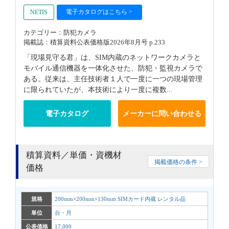
電子カタログはこちら >
NETIS
カテゴリー：防犯カメラ
掲載誌：積算資料公表価格版2026年8月号 p.233
「現場見守る君」は、SIM内蔵のネットワークカメラと
モバイル通信機器を一体化させた、防犯・監視カメラで
ある。従来は、主任技術者１人で一度に一つの現場管理
に限られていたが、本技術により一度に複数...
電子カタログ
メーカーに問い合わせる
積算資料／単価・資機材
掲載価格の条件 >
価格
規格
200mm×200mm×130mm SIMカード内蔵 レンタル品
単位
台・月
公表価格
17,000