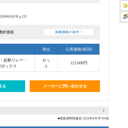
6年8月号 p.232
機材価格
掲載価格の条件 >
単位
公表価格(税別)
ホン・起動リレー・
セッ
123,600円
製ボックス
ト
見る
メーカーに問い合わせる
1
■積算資料関連頁 2026年8月号764頁