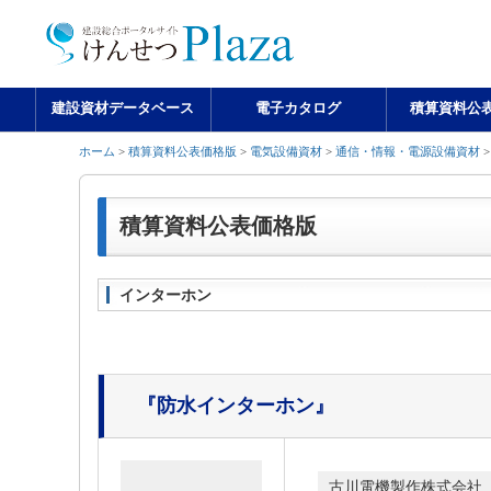
建設資材データベース
電子カタログ
積算資料公
ホーム
>
積算資料公表価格版
>
電気設備資材
>
通信・情報・電源設備資材
>
積算資料公表価格版
インターホン
『防水インターホン』
古川電機製作株式会社