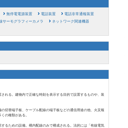
無停電電源装置
電話装置
電話非常通報装置
線サーモグラフィーカメラ
ネットワーク関連機器
置される。建物内で正確な時刻を表示する目的で設置するものや、装
備の切替端子板、ケーブル配線の端子板などの通信用途の他、火災報
多くの種類がある。
話するための設備。構内配線のみで構成される。法的には「有線電気