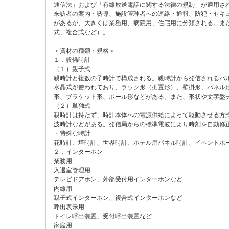
通信法」および「有線放送電話に関する法律の規制」が適用さ
来訪者の案内・誘導、施設管理者への連絡・通報、防犯・セキ
があるが、大きくは業務用、病院用、住宅用に分類される。ま
式、複合式など）。
＜資材の種類・規格＞
１．設備時計
（１）親子式
親時計と複数の子時計で構成される。親時計から発信されるパ
水晶式が使われており、ラック形（据置形）、壁掛形、パネル
形、ブラケット形、ポール形などがある。また、形状や文字盤
（２）単独式
親時計は持たず、時計本体への電源供給によって駆動させる方
波時計などがある。発信局からの標準電波により時刻を自動修
・特殊な時計
花時計、塔時計、世界時計、ホテル用パネル時計、イベントホ
２．インターホン
業務用
入退室管理用
テレビドアホン、外部受付用インターホンなど
内線用
親子式インターホン、複合式インターホンなど
呼出表示用
トイレ呼出装置、受付呼出装置など
家庭用