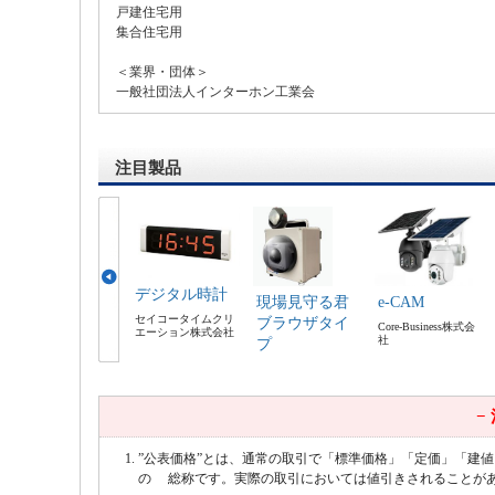
戸建住宅用
集合住宅用
＜業界・団体＞
一般社団法人インターホン工業会
注目製品
デジタル時計
現場見守る君
e-CAM
セイコータイムクリ
ブラウザタイ
Core-Business株式会
エーション株式会社
社
プ
株式会社吉田東光
−
”公表価格”とは、通常の取引で「標準価格」「定価」「建
の 総称です。実際の取引においては値引きされることが