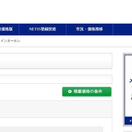
表価格版
NETIS登録技術
市況・価格推移
 インターホン