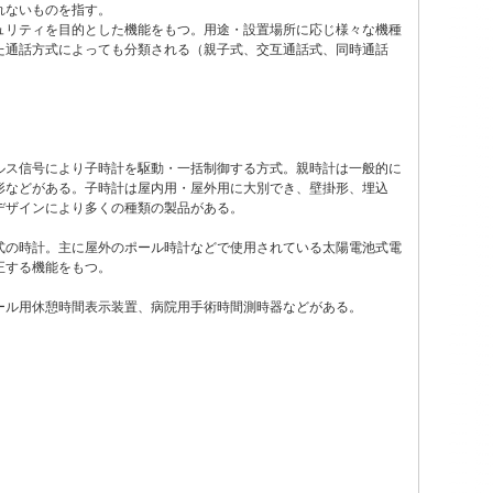
れないものを指す。
ュリティを目的とした機能をもつ。用途・設置場所に応じ様々な機種
た通話方式によっても分類される（親子式、交互通話式、同時通話
ルス信号により子時計を駆動・一括制御する方式。親時計は一般的に
形などがある。子時計は屋内用・屋外用に大別でき、壁掛形、埋込
デザインにより多くの種類の製品がある。
式の時計。主に屋外のポール時計などで使用されている太陽電池式電
正する機能をもつ。
ール用休憩時間表示装置、病院用手術時間測時器などがある。