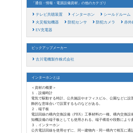
「通信・情報・電源設備資材」の他のカテゴリ
テレビ共聴装置
インターホン
シールドルーム
火災報知機器
防犯センサ
防犯カメラ
赤外
EV充電器
ピックアップメーカー
古川電機製作株式会社
インターホンとは
＜資材の概要＞
１．設備時計
電気で駆動する時計。公共施設やオフィスビル、公園などに設
飾的な意味合いで設置するものなどがある。
２．端子板
電話回線の構内交換設備（PBX）工事材料の一種。構内交換設
知機設備の端子板としても使用される。端子構造や段数により
３．インターホン
公共電話回線を使用せずに、同一建物内・同一構内で相互に通