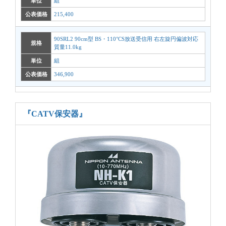
単位
組
公表価格
215,400
90SRL2 90cm型 BS・110°CS放送受信用 右左旋円偏波対応
規格
質量11.0kg
単位
組
公表価格
346,900
『CATV保安器』