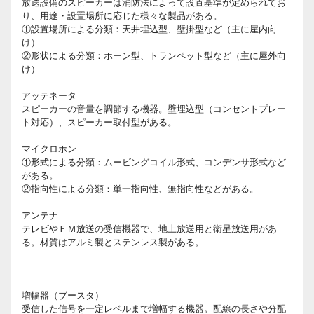
放送設備のスピーカーは消防法によって設置基準が定められてお
り、用途・設置場所に応じた様々な製品がある。
①設置場所による分類：天井埋込型、壁掛型など（主に屋内向
け）
②形状による分類：ホーン型、トランペット型など（主に屋外向
け）
アッテネータ
スピーカーの音量を調節する機器。壁埋込型（コンセントプレー
ト対応）、スピーカー取付型がある。
マイクロホン
①形式による分類：ムービングコイル形式、コンデンサ形式など
がある。
②指向性による分類：単一指向性、無指向性などがある。
アンテナ
テレビやＦＭ放送の受信機器で、地上放送用と衛星放送用があ
る。材質はアルミ製とステンレス製がある。
増幅器（ブースタ）
受信した信号を一定レベルまで増幅する機器。配線の長さや分配