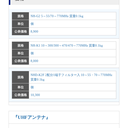
規格
NH-G2 5～55/70～770MHz 質量0.1kg
単位
個
公表価格
8,900
規格
NH-K1 10～300/300～470/470～770MHz 質量0.1kg
単位
個
公表価格
8,000
NHD-K2F 2配分1端子フィルター入 10～55・70～770MHz
規格
質量0.1kg
単位
個
公表価格
10,300
『UHFアンテナ』