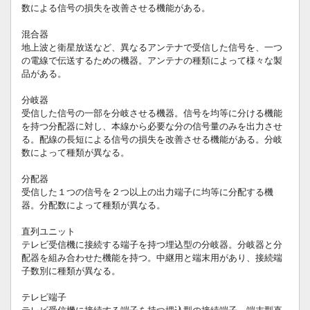
数による信号の損失を改善させる機能がある。
混合器
地上波と衛星放送など、異なるアンテナで受信した信号を、一つ
の電線で伝送するための機器。アンテナの種類によって様々な製
品がある。
分岐器
受信した信号の一部を分岐させる機器。信号を均等に分ける機能
を持つ分配器に対し、本線から必要な分の信号量のみを出力させ
る。配線の長短による信号の損失を改善させる機能がある。分岐
数によって種類が異なる。
分配器
受信した１つの信号を２つ以上の出力端子に均等に分配する機
器。分配数によって種類が異なる。
直列ユニット
テレビ受信機に接続する端子を持つ埋込型の分岐器。分岐器と分
配器を組み合わせた機能を持つ。中継用と端末用があり、接続端
子数別に種類が異なる。
テレビ端子