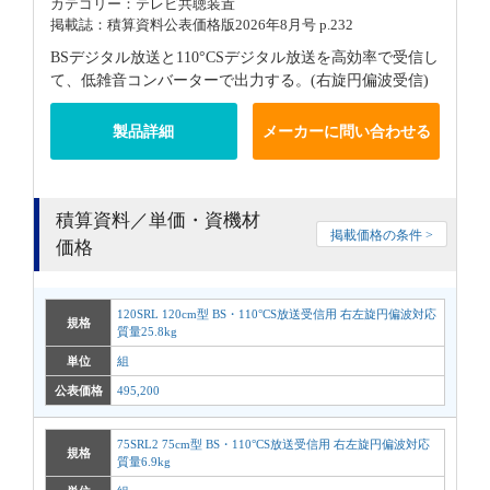
カテゴリー：テレビ共聴装置
掲載誌：積算資料公表価格版2026年8月号 p.232
BSデジタル放送と110°CSデジタル放送を高効率で受信し
て、低雑音コンバーターで出力する。(右旋円偏波受信)
製品詳細
メーカーに問い合わせる
積算資料／単価・資機材
掲載価格の条件 >
価格
120SRL 120cm型 BS・110°CS放送受信用 右左旋円偏波対応
規格
質量25.8kg
単位
組
公表価格
495,200
75SRL2 75cm型 BS・110°CS放送受信用 右左旋円偏波対応
規格
質量6.9kg