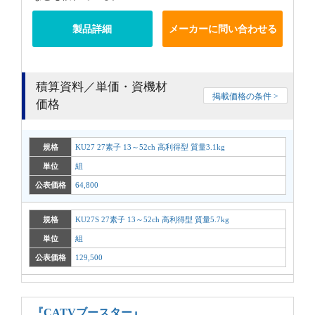
製品詳細
メーカーに問い合わせる
積算資料／単価・資機材
掲載価格の条件 >
価格
規格
KU27 27素子 13～52ch 高利得型 質量3.1kg
単位
組
公表価格
64,800
規格
KU27S 27素子 13～52ch 高利得型 質量5.7kg
単位
組
公表価格
129,500
『CATVブースター』