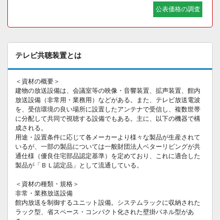
公表価格の調査
テレビ共聴装置とは
＜資材の概要＞
建物の放送設備は、会議室等の映像・音響装置、拡声装置、館内
放送設備（非常用・業務用）などがある。また、テレビ放送電波
を、受信環境の良い場所に設置したアンテナで受信し、複数世帯
に分配して共同で視聴する設備でもある。主に、以下の機器で構
成される。
用途・設置条件に応じて各メーカーより様々な製品が生産されて
いるが、一部の製品については一般財団法人ベターリビングが共
通仕様（優良住宅部品認定基準）を定めており、これに適合した
製品が「ＢＬ認定品」として流通している。
＜資材の種類・規格＞
非常・業務放送設備
館内放送を制御するユニット設備。システムラックに収納された
ラック型、省スペース・コンパクト化された壁掛パネル型があ