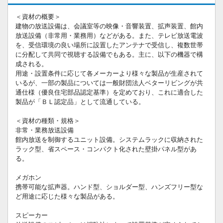
＜資材の概要＞
建物の放送設備は、会議室等の映像・音響装置、拡声装置、館内
放送設備（非常用・業務用）などがある。また、テレビ放送電波
を、受信環境の良い場所に設置したアンテナで受信し、複数世帯
に分配して共同で視聴する設備でもある。主に、以下の機器で構
成される。
用途・設置条件に応じて各メーカーより様々な製品が生産されて
いるが、一部の製品については一般財団法人ベターリビングが共
通仕様（優良住宅部品認定基準）を定めており、これに適合した
製品が「ＢＬ認定品」として流通している。
＜資材の種類・規格＞
非常・業務放送設備
館内放送を制御するユニット設備。システムラックに収納された
ラック型、省スペース・コンパクト化された壁掛パネル型があ
る。
メガホン
携帯可能な拡声器。ハンド型、ショルダー型、ハンズフリー型な
ど用途に応じた様々な製品がある。
スピーカー