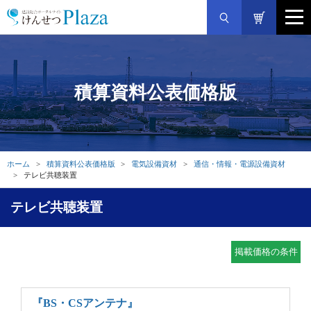
積算資料公表価格版
ホーム
積算資料公表価格版
電気設備資材
通信・情報・電源設備資材
テレビ共聴装置
テレビ共聴装置
掲載価格の条件
『BS・CSアンテナ』