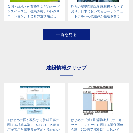
公園・緑地・体育施設などのオープ
昨今の環境問題は地球規模となって
ンスペースは、住民の憩いやレクリ
おり、日本においてもカーボンニュ
エーション、子どもの遊び場とし...
ートラルへの取組みが促進されて...
一覧を見る
建設情報クリップ
1.はじめに国が発注する営繕工事に
はじめに「第1回循環経済（サーキュ
関する積算基準については、各府省
ラーエコノミー）に関する関係閣僚
庁が官庁営繕事業を実施するための
会議（2024年7月30日）において、