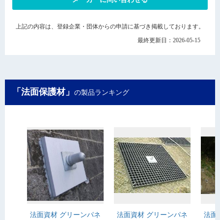
上記の内容は、登録企業・団体からの申請に基づき掲載しております。
最終更新日：2026-05-15
「法面保護材」
の製品ランキング
法面資材 グリーンパネ
法面資材 グリーンパネ
法面