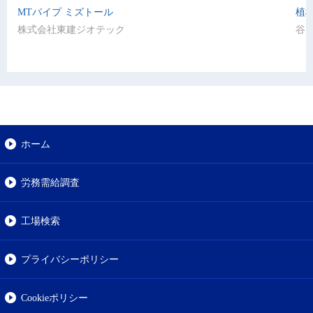
MTパイプ ミズトール
植
株式会社東建ジオテック
谷
ホーム
労務需給調査
工場検索
プライバシーポリシー
Cookieポリシー