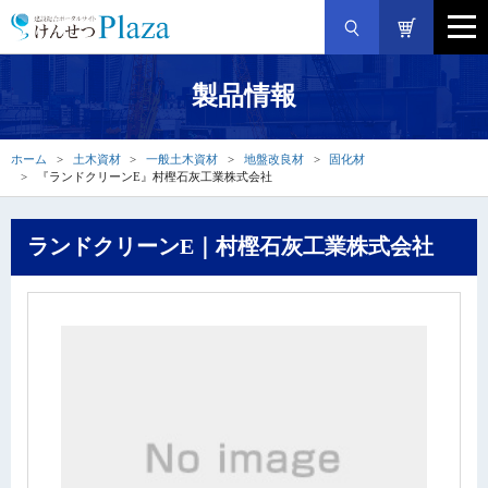
製品情報
ホーム
土木資材
一般土木資材
地盤改良材
固化材
『ランドクリーンE』村樫石灰工業株式会社
ランドクリーンE｜村樫石灰工業株式会社