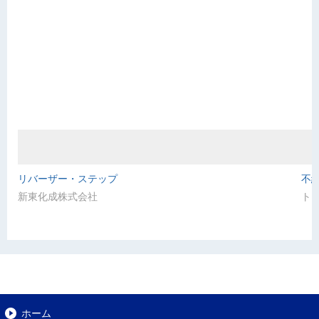
リバーザー・ステップ
不織
新東化成株式会社
ト
ホーム