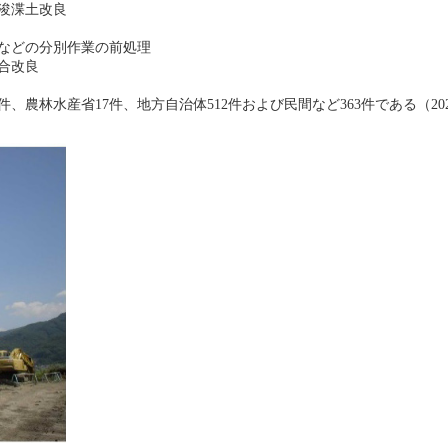
浚渫土改良
などの分別作業の前処理
合改良
件、農林水産省17件、地方自治体512件および民間など363件である（20