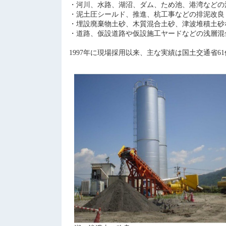
・河川、水路、湖沼、ダム、ため池、港湾などの
・泥土圧シールド、推進、杭工事などの排泥改良
・埋設廃棄物土砂、木質混合土砂、津波堆積土砂
・道路、仮設道路や仮設施工ヤードなどの浅層混
1997年に現場採用以来、主な実績は国土交通省61