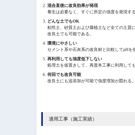
混合直後に改良効果が発現
養生は必要なく、すぐに所定の強度を発現す
どんな土でもOK
粘性土、砂質土および腐植土など全ての土質
改良土でも可能である。
環境にやさしい
セメント系や石灰系の改良材と比較してpHを
再利用しても強度低下しない
処理土を仮置きして、再度本工事に利用して
何回でも改良可能
改良土にも追添加が可能で強度増加が図れる
適用工事（施工実績）