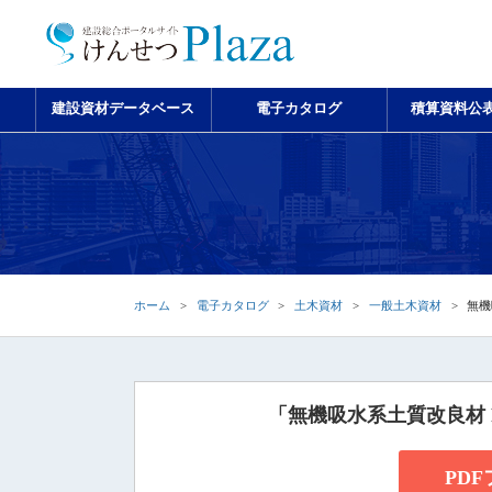
建設資材データベース
電子カタログ
積算資料公
ホーム
電子カタログ
土木資材
一般土木資材
無機
「無機吸水系土質改良材
PD