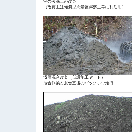
湖の浚渫土の改良
（改質土は傾斜型周景護岸盛土等に利活用）
浅層混合改良（仮設施工ヤード）
混合作業と混合直後のバックホウ走行