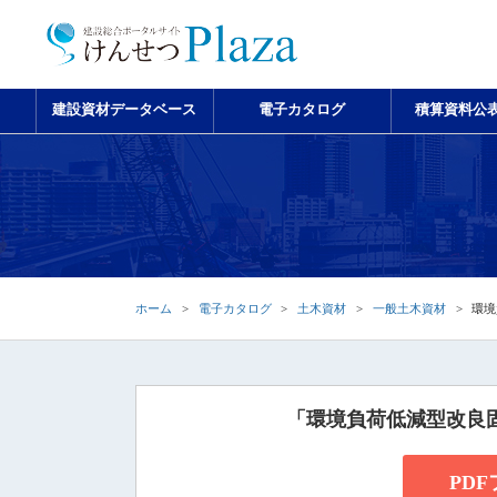
建設資材データベース
電子カタログ
積算資料公
ホーム
電子カタログ
土木資材
一般土木資材
環境
「環境負荷低減型改良
PD