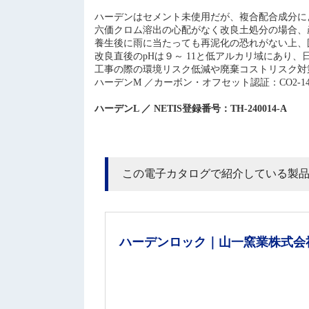
ハーデンはセメント未使用だが、複合配合成分に
六価クロム溶出の心配がなく改良土処分の場合、
養生後に雨に当たっても再泥化の恐れがない上、
改良直後のpHは９～ 11と低アルカリ域にあり
工事の際の環境リスク低減や廃棄コストリスク対
ハーデンM ／カーボン・オフセット認証：CO2-140
ハーデンL ／ NETIS登録番号：TH-240014-A
この電子カタログで紹介している製
ハーデンロック｜山一窯業株式会