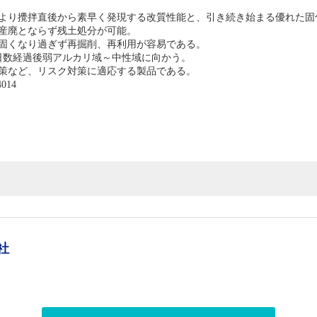
より攪拌直後から素早く発現する改質性能と、引き続き始まる優れた固
産廃とならず残土処分が可能。
固くなり過ぎず再掘削、再利用が容易である。
、日数経過後弱アルカリ域～中性域に向かう。
策など、リスク対策に適応する製品である。
14
品
社