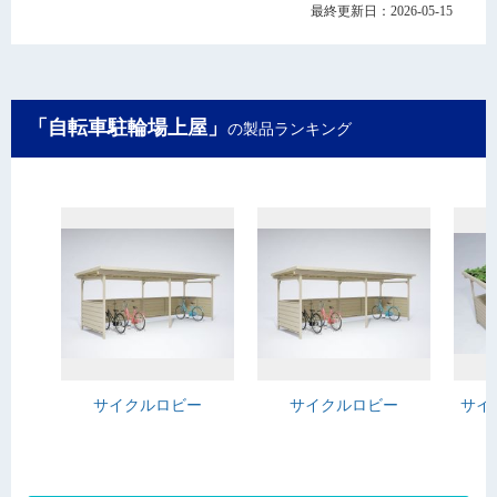
最終更新日：2026-05-15
「自転車駐輪場上屋」
の製品ランキング
サイクルロビー
サイクルロビー
サイ