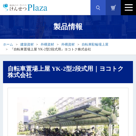
製品情報
ホーム
建築資材
外構資材
外構資材
自転車駐輪場上屋
『自転車置場上屋 YK-2型2段式用』ヨコトク株式会社
自転車置場上屋 YK-2型2段式用｜ヨコトク
株式会社