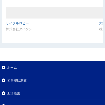
サイクルロビー
大型
株式会社ダイケン
株
ホーム
労務需給調査
工場検索