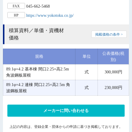
045-662-5468
FAX
https://www.yokotoku.co.jp/
HP
積算資料／単価・資機材
掲載価格の条件 >
価格
公表価格(税
規格
単位
別)
89.1φ×4.2 基本棟 間口2.25×高2.5m
式
300,000円
角波鋼板屋根
89.1φ×4.2 連棟 間口2.25×高2.5m 角
式
230,000円
波鋼板屋根
メーカーに問い合わせる
上記の内容は、登録企業・団体からの申請に基づき掲載しております。