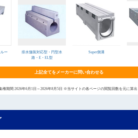
スルー
排水舗装対応型・円型水
Super側溝
路・E・EL型
上記全てをメーカーに問い合わせる
6日 集権期間:2026年6月1日～2026年8月5日 ※当サイトの各ページの閲覧回数を元に
グ