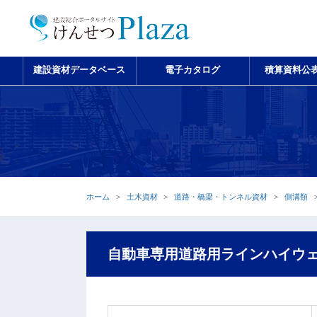
建設資材データベース
電子カタログ
積算資料公
ホーム
土木資材
道路・橋梁・トンネル資材
側溝類
自動車専用道路用ラインハイウ