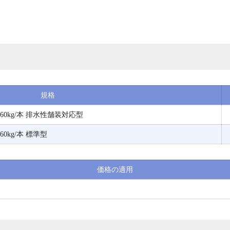
規格
mm 660kg/本 排水性舗装対応型
 660kg/本 標準型
価格の適用