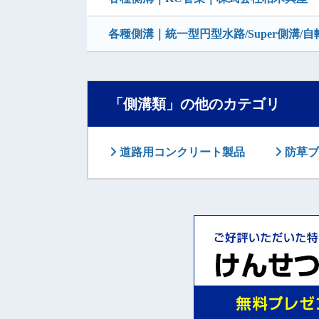
各種側溝｜統一型円型水路/Super側溝
「側溝類」の他のカテゴリ
道路用コンクリート製品
防草ブ