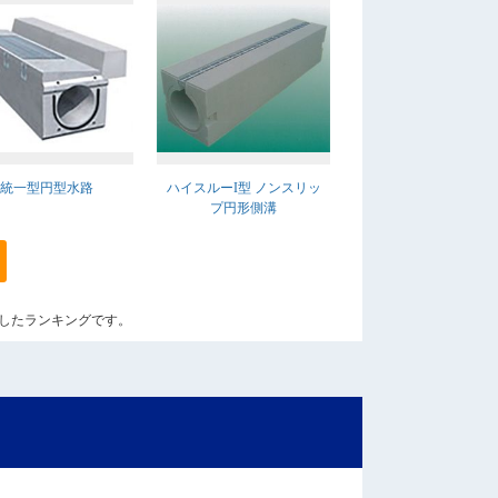
統一型円型水路
ハイスルーI型 ノンスリッ
プ円形側溝
算出したランキングです。