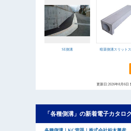
SE側溝
暗渠側溝スリット
更新日:2026年8月
「各種側溝」の新着電子カタロ
各種側溝｜KC管渠｜株式会社柏木興産