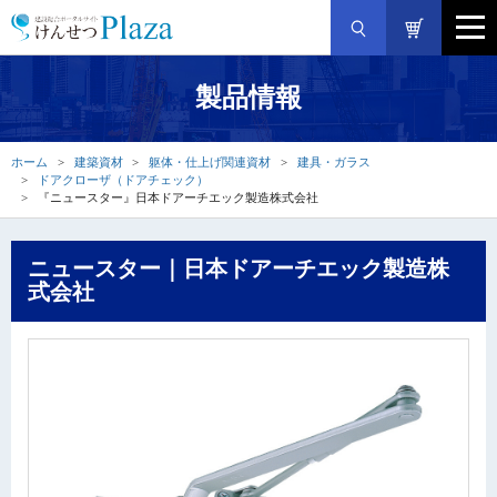
製品情報
ホーム
建築資材
躯体・仕上げ関連資材
建具・ガラス
ドアクローザ（ドアチェック）
『ニュースター』日本ドアーチエック製造株式会社
ニュースター｜日本ドアーチエック製造株
式会社