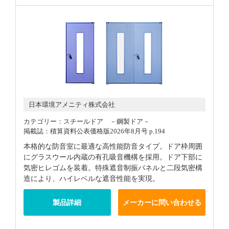
日本環境アメニティ株式会社
カテゴリー：スチールドア －鋼製ドア－
掲載誌：積算資料公表価格版2026年8月号 p.194
本格的な防音室に最適な高性能防音タイプ。ドア枠周囲
にグラスウール内蔵の有孔吸音機構を採用。ドア下部に
気密ヒレゴムを装着。特殊遮音制振パネルと二段気密構
造により、ハイレベルな遮音性能を実現。
製品詳細
メーカーに問い合わせる