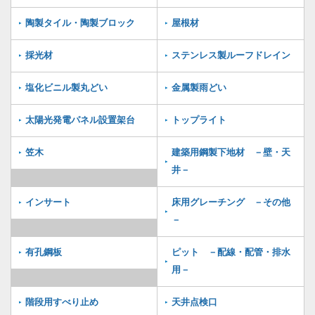
陶製タイル・陶製ブロック
屋根材
採光材
ステンレス製ルーフドレイン
塩化ビニル製丸どい
金属製雨どい
太陽光発電パネル設置架台
トップライト
笠木
建築用鋼製下地材 －壁・天
井－
インサート
床用グレーチング －その他
－
有孔鋼板
ピット －配線・配管・排水
用－
階段用すべり止め
天井点検口