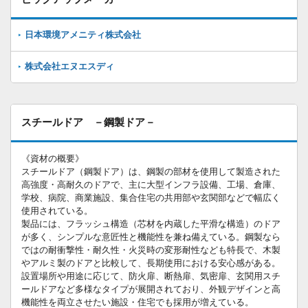
日本環境アメニティ株式会社
株式会社エヌエスディ
スチールドア －鋼製ドア－
《資材の概要》
スチールドア（鋼製ドア）は、鋼製の部材を使用して製造された
高強度・高耐久のドアで、主に大型インフラ設備、工場、倉庫、
学校、病院、商業施設、集合住宅の共用部や玄関部などで幅広く
使用されている。
製品には、フラッシュ構造（芯材を内蔵した平滑な構造）のドア
が多く、シンプルな意匠性と機能性を兼ね備えている。鋼製なら
ではの耐衝撃性・耐久性・火災時の変形耐性なども特長で、木製
やアルミ製のドアと比較して、長期使用における安心感がある。
設置場所や用途に応じて、防火扉、断熱扉、気密扉、玄関用スチ
ールドアなど多様なタイプが展開されており、外観デザインと高
機能性を両立させたい施設・住宅でも採用が増えている。