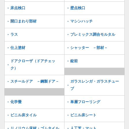
床点検口
壁点検口
開口まわり部材
マシンハッチ
ラス
プレミックス調合モルタル
仕上塗材
シャッター －部材－
ドアクローザ（ドアチェッ
錠前
ク）
スチールドア －鋼製ドア－
ガラスレンガ・ガラスチュー
ブ
化学畳
単層フローリング
ビニル床タイル
ビニル床シート
リノリウム床材・ゴムタイル
人工芝・マット