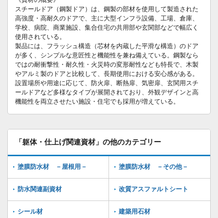
スチールドア（鋼製ドア）は、鋼製の部材を使用して製造された
高強度・高耐久のドアで、主に大型インフラ設備、工場、倉庫、
学校、病院、商業施設、集合住宅の共用部や玄関部などで幅広く
使用されている。
製品には、フラッシュ構造（芯材を内蔵した平滑な構造）のドア
が多く、シンプルな意匠性と機能性を兼ね備えている。鋼製なら
ではの耐衝撃性・耐久性・火災時の変形耐性なども特長で、木製
やアルミ製のドアと比較して、長期使用における安心感がある。
設置場所や用途に応じて、防火扉、断熱扉、気密扉、玄関用スチ
ールドアなど多様なタイプが展開されており、外観デザインと高
機能性を両立させたい施設・住宅でも採用が増えている。
「躯体・仕上げ関連資材」の他のカテゴリー
塗膜防水材 －屋根用－
塗膜防水材 －その他－
防水関連副資材
改質アスファルトシート
シール材
建築用石材