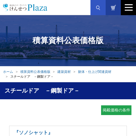
積算資料公表価格版
ホーム
積算資料公表価格版
建築資材
躯体・仕上げ関連資材
スチールドア －鋼製ドア－
スチールドア －鋼製ドア－
掲載価格の条件
『ソノシャット』