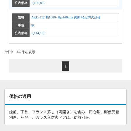
公表価格
1,006,800
規格
AKD-112 幅1800×高2400mm 両開 特定防火設備
単位
枚
公表価格
1,114,100
2件中 1-2件を表示
1
価格の適用
錠前、丁番、フランス落し（両開き）を含み、用心鎖、郵便受箱
別途。ただし、ガラス入防火ドアは、錠前別途。