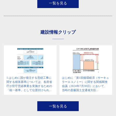
一覧を見る
建設情報クリップ
1.はじめに国が発注する営繕工事に
はじめに「第1回循環経済（サーキュ
関する積算基準については、各府省
ラーエコノミー）に関する関係閣僚
庁が官庁営繕事業を実施するための
会議（2024年7月30日）において、
「統一基準」として位置付けられ...
当時の斎藤国土交通省大臣...
一覧を見る