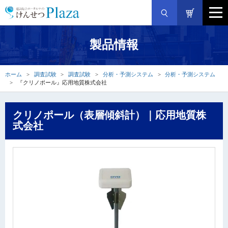
製品情報
ホーム
調査試験
調査試験
分析・予測システム
分析・予測システム
『クリノポール』応用地質株式会社
クリノポール（表層傾斜計）｜応用地質株
式会社