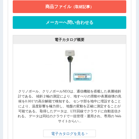
商品ファイル
（取材記事）
メーカーへ問い合わせる
電子カタログ概要
クリノポール、クリノポールNEOは、通信機能を搭載した表層傾斜
計である。 傾斜２軸の測定により、地すべりの滑動や表層崩壊の兆
候を0.001°の高分解能で検知する。 センサ部を地中に埋設すること
により、温度影響を極力排し、地盤の変動を正確に測定することが
可能である。 取得したデータは、LTE回線でクラウドに自動送信さ
れる。 データは同社のクラウドで一括管理・運用され、専用の Web
サイトからい...
電子カタログを見る >