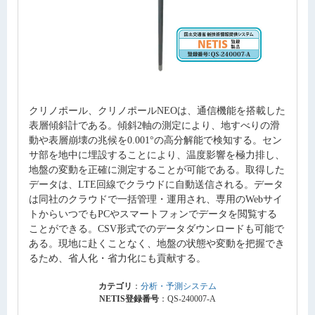
クリノポール、クリノポールNEOは、通信機能を搭載した
表層傾斜計である。傾斜2軸の測定により、地すべりの滑
動や表層崩壊の兆候を0.001°の高分解能で検知する。セン
サ部を地中に埋設することにより、温度影響を極力排し、
地盤の変動を正確に測定することが可能である。取得した
データは、LTE回線でクラウドに自動送信される。データ
は同社のクラウドで一括管理・運用され、専用のWebサイ
トからいつでもPCやスマートフォンでデータを閲覧する
ことができる。CSV形式でのデータダウンロードも可能で
ある。現地に赴くことなく、地盤の状態や変動を把握でき
るため、省人化・省力化にも貢献する。
カテゴリ
：
分析・予測システム
NETIS登録番号
：QS-240007-A