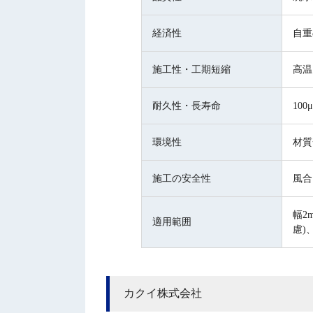
経済性
自重
施工性・工期短縮
高温
耐久性・長寿命
10
環境性
材質
施工の安全性
風合
幅2
適用範囲
慮)
カクイ株式会社