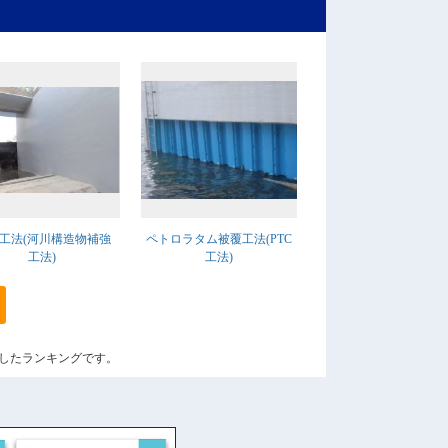
-P工法(河川構造物補強
ペトロラタム被覆工法(PTC
工法)
工法)
算出したランキングです。