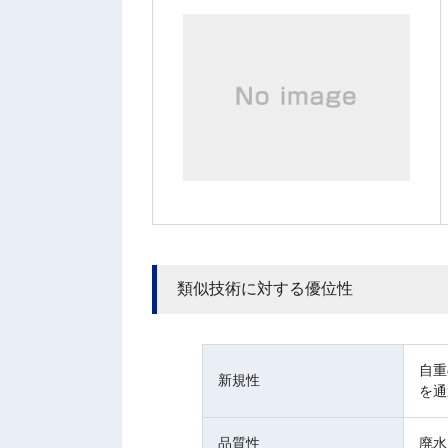
類似技術に対する優位性
自重
新規性
を通
品質性
廃水