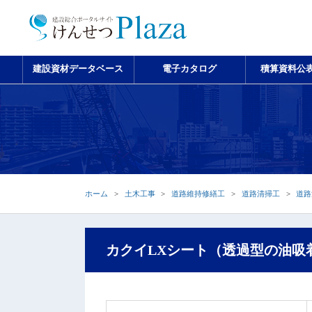
建設資材データベース
電子カタログ
積算資料公
ホーム
土木工事
道路維持修繕工
道路清掃工
道路
カクイLXシート（透過型の油吸