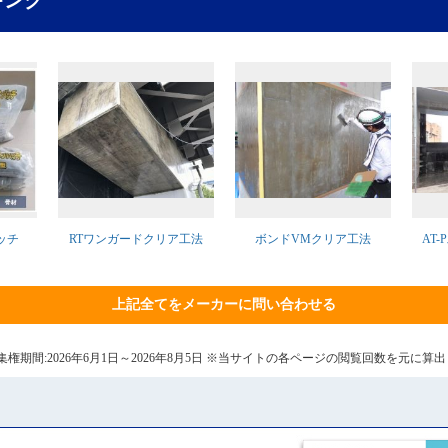
キング
ッチ
RTワンガードクリア工法
ボンドVMクリア工法
AT
上記全てをメーカーに問い合わせる
6日 集権期間:2026年6月1日～2026年8月5日 ※当サイトの各ページの閲覧回数を元に