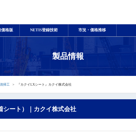
表価格版
NETIS登録技術
市況・価格推移
製品情報
清掃工
『カクイLXシート』カクイ株式会社
着シート）｜カクイ株式会社