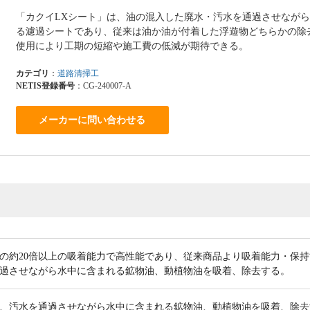
「カクイLXシート」は、油の混入した廃水・汚水を通過させなが
る濾過シートであり、従来は油か油が付着した浮遊物どちらかの除
使用により工期の短縮や施工費の低減が期待できる。
カテゴリ
：
道路清掃工
NETIS登録番号
：CG-240007-A
メーカーに問い合わせる
の約20倍以上の吸着能力で高性能であり、従来商品より吸着能力・保
過させながら水中に含まれる鉱物油、動植物油を吸着、除去する。
、汚水を通過させながら水中に含まれる鉱物油、動植物油を吸着、除去