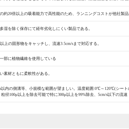
の約20倍以上の吸着能力で高性能のため、ランニングコストが他社製
多湿を除く保存にて経年劣化しにくい製品である。
0μ以上の固形物をキャッチし、流速3.5cm/sまで対応する。
一部に植物繊維を使用している
い素材ともに柔軟性がある。
m以内の側溝等、小規模な範囲が望ましい。温度範囲:0℃～120℃(シー
、粒径100μ以上を除去可能で特に300μ以上を99%除去、5cm/s以下の流速