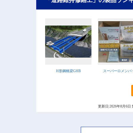
「道路維持修繕工」の製品ラン
H形鋼橋梁GHB
スーパーロメンパ
更新日:2026年8月