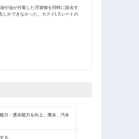
ら油や油が付着した浮遊物を同時に除去す
去しかできなかった。カクイLXシートの
持能力・透水能力を向上。廃水、汚水
する。