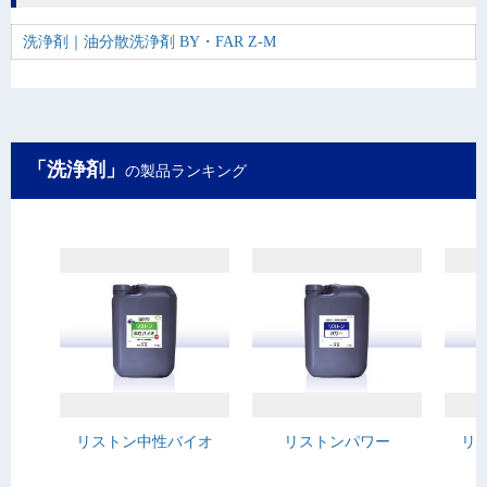
洗浄剤｜油分散洗浄剤 BY・FAR Z-M
「洗浄剤」
の製品ランキング
リストン中性バイオ
リストンパワー
リ