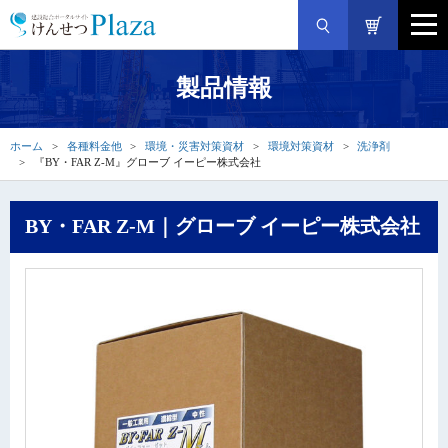
製品情報
ホーム
各種料金他
環境・災害対策資材
環境対策資材
洗浄剤
『BY・FAR Z-M』グローブ イーピー株式会社
BY・FAR Z-M｜グローブ イーピー株式会社