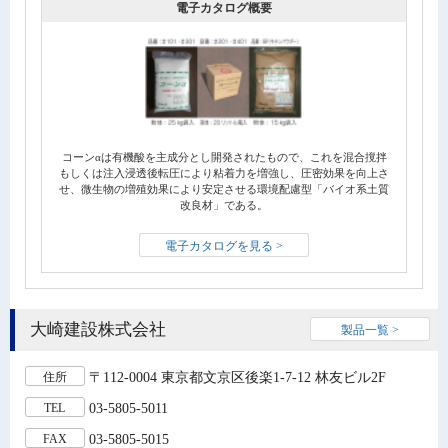
電子カタログ概要
コーンαは有機酸を主成分とし開発されたもので、これを混合撹拌
もしくは注入浸透後転圧により粘着力を増強し、圧密効果を向上さ
せ、微生物の増殖効果により安定させる環境配慮型「バイオ系土質
改良材」である。
電子カタログを見る >
大崎建設株式会社
製品一覧 >
〒112-0004 東京都文京区後楽1-7-12 林友ビル2F
住所
03-5805-5011
TEL
03-5805-5015
FAX