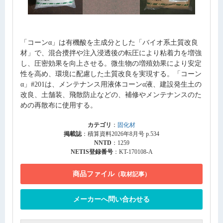
「コーンα」は有機酸を主成分とした「バイオ系土質改良
材」で、混合攪拌や注入浸透後の転圧により粘着力を増強
し、圧密効果を向上させる。微生物の増殖効果により安定
性を高め、環境に配慮した土質改良を実現する。「コーン
α」#201は、メンテナンス用液体コーンα液、建設発生土の
改良、土舗装、飛散防止などの、補修やメンテナンスのた
めの再散布に使用する。
カテゴリ
：
固化材
掲載誌
：積算資料2026年8月号 p.534
NNTD
：1259
NETIS登録番号
：KT-170108-A
商品ファイル
（取材記事）
メーカーへ問い合わせる