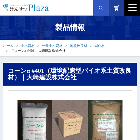
製品情報
ホーム
土木資材
一般土木資材
地盤改良材
固化材
『コーンα #401』大崎建設株式会社
コーンα #401（環境配慮型バイオ系土質改良
材）｜大崎建設株式会社