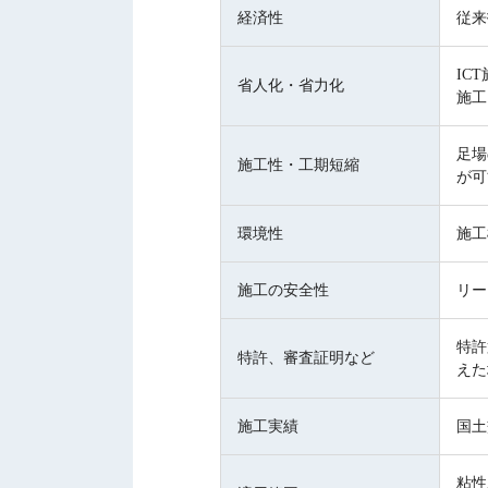
経済性
従来
IC
省人化・省力化
施工
足場
施工性・工期短縮
が可
環境性
施工
施工の安全性
リー
特許
特許、審査証明など
えた
施工実績
国土
粘性