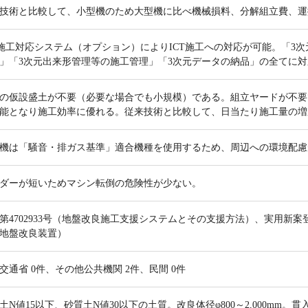
技術と比較して、小型機のため大型機に比べ機械損料、分解組立費、運
T施工対応システム（オプション）によりICT施工への対応が可能。「3次
」「3次元出来形管理等の施工管理」「3次元データの納品」の全てに
の仮設盛土が不要（必要な場合でも小規模）である。組立ヤードが不要
能となり施工効率に優れる。従来技術と比較して、日当たり施工量の増
機は「騒音・排ガス基準」適合機種を使用するため、周辺への環境配慮
ダーが短いためマシン転倒の危険性が少ない。
第4702933号（地盤改良施工支援システムとその支援方法）、実用新案登
地盤改良装置）
交通省 0件、その他公共機関 2件、民間 0件
土N値15以下、砂質土N値30以下の土質。改良体径φ800～2,000mm。