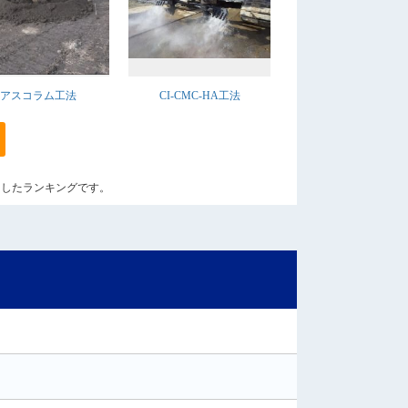
アスコラム工法
CI-CMC-HA工法
に算出したランキングです。