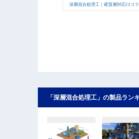
深層混合処理工｜硬質層対応GIコラ
「深層混合処理工」の製品ラン