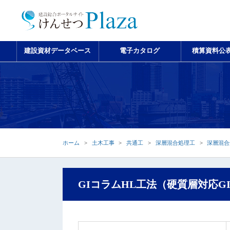
建設資材データベース
電子カタログ
積算資料公
ホーム
土木工事
共通工
深層混合処理工
深層混合
GIコラムHL工法（硬質層対応G