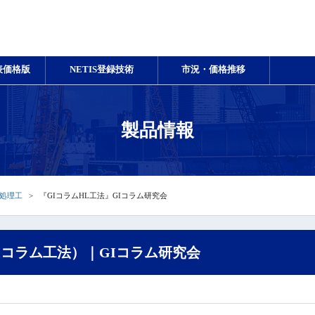
表価格版
NETIS登録技術
市況・価格推移
製品情報
処理工
『GIコラムHL工法』GIコラム研究会
Iコラム工法）｜GIコラム研究会