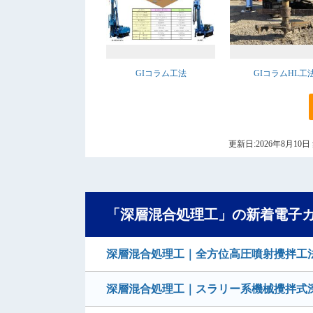
GIコラム工法
GIコラムHL工
更新日:2026年8月1
「深層混合処理工」の新着電子
深層混合処理工｜全方位高圧噴射攪拌工法 MJ
深層混合処理工｜スラリー系機械攪拌式深