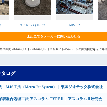
法
タイガーパイル工法
MJS工法
上記全てをメーカーに問い合わせる
0日 集権期間:2026年6月1日～2026年8月9日 ※当サイトの各ページの閲覧回数を元
カタログ
S工法（Metro Jet System）｜東興ジオテック株式会社
層混合処理工法 アスコラム TYPEⅡ｜アスコラムⅡ研究会