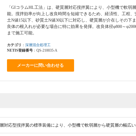
「GIコラムHL工法」は、硬質層対応撹拌翼により、小型機で軟弱
能。撹拌効率が向上し改良時間を短縮できるため、経済性、工程、
土N値15以下、砂質土N値30以下に対応し、硬質層が介在しその
良体の根入れが必要な場合に特に効果を発揮。改良体径φ800～φ20
まで施工可能。
カテゴリ
：
深層混合処理工
NETIS登録番号
：QS-210035-A
メーカーに問い合わせる
層対応型撹拌翼の標準装備により、小型機で軟弱層から硬質層の幅広い