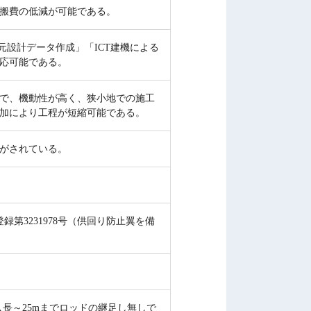
搬費の低減が可能である。
元設計データ作成」「ICT建機による
対応可能である。
で、機動性が高く、狭小地での施工
加により工程が短縮可能である。
がされている。
録第3231978号（供回り防止翼を備
貫入長～25mまでロッドの継足し無しで