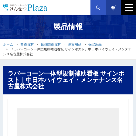
製品情報
ホーム
共通資材
仮設関連資材
保安用品
保安用品
『ラバーコーン一体型規制補助看板 サインポスト』中日本ハイウェイ・メンテナ
ンス名古屋株式会社
ラバーコーン一体型規制補助看板 サインポ
スト｜中日本ハイウェイ・メンテナンス名
古屋株式会社