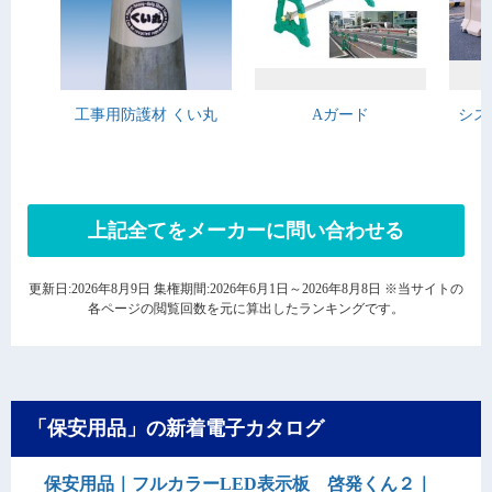
工事用防護材 くい丸
Aガード
シス
上記全てをメーカーに問い合わせる
更新日:2026年8月9日 集権期間:2026年6月1日～2026年8月8日 ※当サイトの
各ページの閲覧回数を元に算出したランキングです。
「保安用品」の新着電子カタログ
保安用品｜フルカラーLED表示板 啓発くん２｜