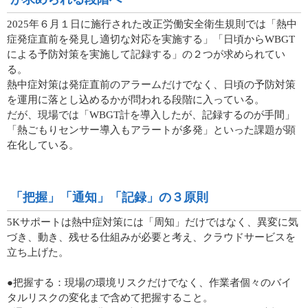
2025年６月１日に施行された改正労働安全衛生規則では「熱中
症発症直前を発見し適切な対応を実施する」「日頃からWBGT
による予防対策を実施して記録する」の２つが求められてい
る。
熱中症対策は発症直前のアラームだけでなく、日頃の予防対策
を運用に落とし込めるかが問われる段階に入っている。
だが、現場では「WBGT計を導入したが、記録するのが手間」
「熱ごもりセンサー導入もアラートが多発」といった課題が顕
在化している。
「把握」「通知」「記録」の３原則
5Kサポートは熱中症対策には「周知」だけではなく、異変に気
づき、動き、残せる仕組みが必要と考え、クラウドサービスを
立ち上げた。
●把握する：現場の環境リスクだけでなく、作業者個々のバイ
タルリスクの変化まで含めて把握すること。