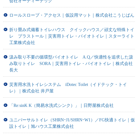
会社オーディーテック
ロールスロープ・アクセス｜仮設用マット｜株式会社こうじばん
折り畳み式備蓄トイレハウス クイックハウス／頑丈な特殊トイ
レ プラストール｜災害用トイレ・バイオトイレ｜スターライト
工業株式会社
汲み取り不要の循環型バイオトイレ A.Q／快適性を追求した汲
み取りトイレ SORA｜災害用トイレ・バイオトイレ｜株式会社
長大
災害用水洗トイレシステム iDotec Toilet（イドテック・トイ
レ）｜株式会社 井戸屋
「Re:sinK K（簡易水洗式シンク）」｜日野屋株式会社
ユニバーサルトイレ（SHRNｰJ1/SHRNｰW1）／FG快適トイレ｜仮
設トイレ｜旭ハウス工業株式会社