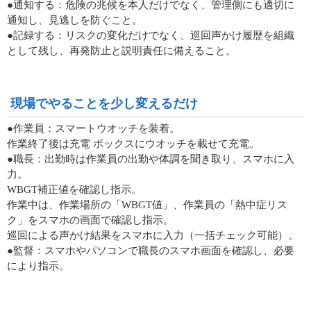
●通知する：危険の兆候を本人だけでなく、管理側にも適切に
通知し、見逃しを防ぐこと。
●記録する：リスクの変化だけでなく、巡回声かけ履歴を組織
として残し、再発防止と説明責任に備えること。
現場でやることを少し変えるだけ
●作業員：スマートウオッチを装着。
作業終了後は充電 ボックスにウオッチを載せて充電。
●職長：出勤時は作業員の出勤や体調を聞き取り、スマホに入
力。
WBGT補正値を確認し指示。
作業中は、作業場所の「WBGT値」、作業員の「熱中症リス
ク」をスマホの画面で確認し指示。
巡回による声かけ結果をスマホに入力（一括チェック可能）。
●監督：スマホやパソコンで職長のスマホ画面を確認し、必要
により指示。