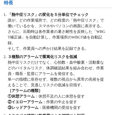
特長
「熱中症リスク」の変化を５分単位でチェック
誰が、どの作業場所で、どの程度の「熱中症リスク」で
働いているかを、スマホやパソコンの画面に表示する。
さらに、出勤時は各作業者の暑さ耐性を反映した「WBG
T補正値」を自動計算し、作業場所のWBGT値を自動記
録。
そして、作業員への声かけ結果を記録できる。
３種類のアラームで重篤化リスクを低減
熱中症リスクだけでなく、心拍数・血中酸素・活動量な
どのバイタルリスク、体調確認結果を組み合わせ、作業
員・職長・監督にアラームを発信する。
単一の指標に依存せず、複数の視点から異常の兆候を捉
えることで、見逃しリスクの低減を目指す。
［アラームの種類］
①休憩アラーム
：休憩不足の人に休憩を促す
②イエローアラーム
：作業の中止を促す
③レッドアラーム
：医療機関の受信を促す