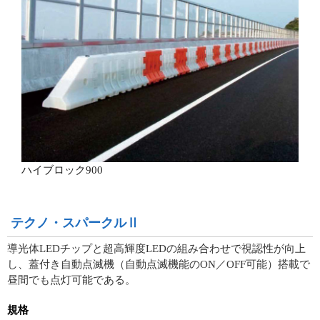
ハイブロック900
テクノ・スパークルⅡ
導光体LEDチップと超高輝度LEDの組み合わせで視認性が向上
し、蓋付き自動点滅機（自動点滅機能のON／OFF可能）搭載で
昼間でも点灯可能である。
規格