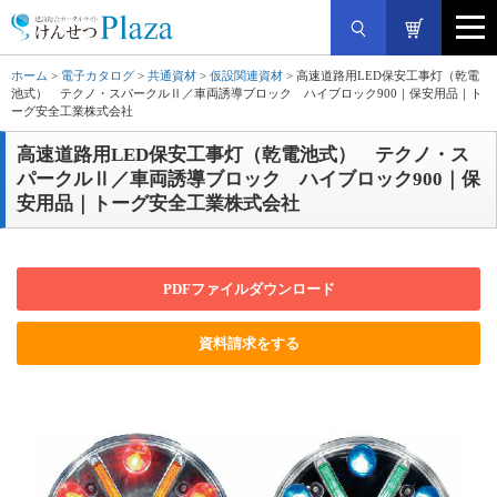
ホーム
>
電子カタログ
>
共通資材
>
仮設関連資材
> 高速道路用LED保安工事灯（乾電
池式） テクノ・スパークルⅡ／車両誘導ブロック ハイブロック900｜保安用品｜ト
ーグ安全工業株式会社
高速道路用LED保安工事灯（乾電池式） テクノ・ス
パークルⅡ／車両誘導ブロック ハイブロック900｜保
安用品｜トーグ安全工業株式会社
PDFファイルダウンロード
資料請求をする