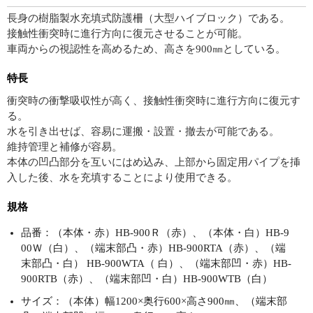
長身の樹脂製水充填式防護柵（大型ハイブロック）である。
接触性衝突時に進行方向に復元させることが可能。
車両からの視認性を高めるため、高さを900㎜としている。
特長
衝突時の衝撃吸収性が高く、接触性衝突時に進行方向に復元す
る。
水を引き出せば、容易に運搬・設置・撤去が可能である。
維持管理と補修が容易。
本体の凹凸部分を互いにはめ込み、上部から固定用パイプを挿
入した後、水を充填することにより使用できる。
規格
品番：（本体・赤）HB-900Ｒ（赤）、（本体・白）HB-9
00Ｗ（白）、（端末部凸・赤）HB-900RTA（赤）、（端
末部凸・白） HB-900WTA（ 白）、（端末部凹・赤）HB-
900RTB（赤）、（端末部凹・白）HB-900WTB（白）
サイズ：（本体）幅1200×奥行600×高さ900㎜、（端末部