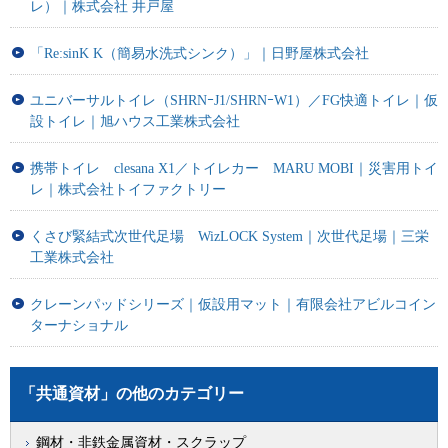
レ）｜株式会社 井戸屋
「Re:sinK K（簡易水洗式シンク）」｜日野屋株式会社
ユニバーサルトイレ（SHRNｰJ1/SHRNｰW1）／FG快適トイレ｜仮
設トイレ｜旭ハウス工業株式会社
携帯トイレ clesana X1／トイレカー MARU MOBI｜災害用トイ
レ｜株式会社トイファクトリー
くさび緊結式次世代足場 WizLOCK System｜次世代足場｜三栄
工業株式会社
クレーンパッドシリーズ｜仮設用マット｜有限会社アビルコイン
ターナショナル
「共通資材」の他のカテゴリー
鋼材・非鉄金属資材・スクラップ