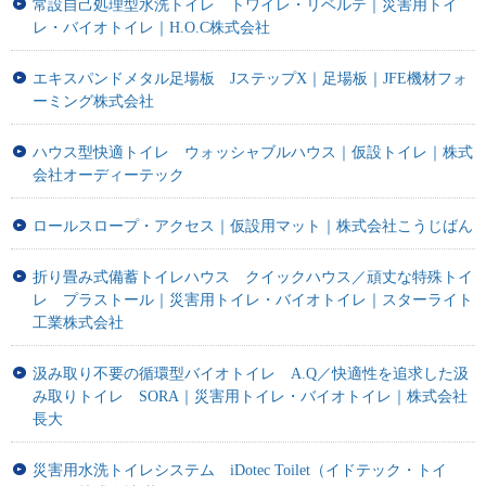
常設自己処理型水洗トイレ トワイレ・リベルテ｜災害用トイ
レ・バイオトイレ｜H.O.C株式会社
エキスパンドメタル足場板 JステップX｜足場板｜JFE機材フォ
ーミング株式会社
ハウス型快適トイレ ウォッシャブルハウス｜仮設トイレ｜株式
会社オーディーテック
ロールスロープ・アクセス｜仮設用マット｜株式会社こうじばん
折り畳み式備蓄トイレハウス クイックハウス／頑丈な特殊トイ
レ プラストール｜災害用トイレ・バイオトイレ｜スターライト
工業株式会社
汲み取り不要の循環型バイオトイレ A.Q／快適性を追求した汲
み取りトイレ SORA｜災害用トイレ・バイオトイレ｜株式会社
長大
災害用水洗トイレシステム iDotec Toilet（イドテック・トイ