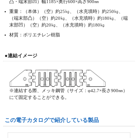
凸・端末部凹）幅1185×奥行600×高さ900㎜
重量：（本体）（空）約25㎏、（水充填時）約250㎏、
（端末部凸）（空）約20㎏、（水充填時）約180㎏、（端
末部凹）（空）約20㎏、（水充填時）約180㎏
材質：ポリエチレン樹脂
●連結イメージ
※連結する際、メッキ鋼管（サイズ：φ42.7×長さ900㎜）
にて固定することができる。
この電子カタログで紹介している製品