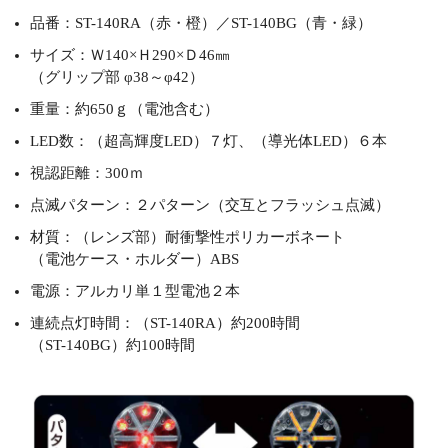
品番：ST-140RA（赤・橙）／ST-140BG（青・緑）
サイズ：Ｗ140×Ｈ290×Ｄ46㎜
（グリップ部 φ38～φ42）
重量：約650ｇ（電池含む）
LED数：（超高輝度LED）７灯、（導光体LED）６本
視認距離：300ｍ
点滅パターン：２パターン（交互とフラッシュ点滅）
材質：（レンズ部）耐衝撃性ポリカーボネート
（電池ケース・ホルダー）ABS
電源：アルカリ単１型電池２本
連続点灯時間：（ST-140RA）約200時間
（ST-140BG）約100時間