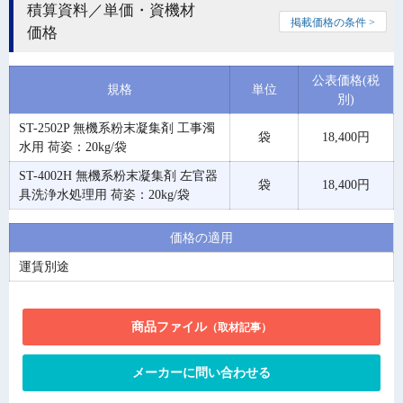
積算資料／単価・資機材
掲載価格の条件 >
価格
公表価格(税
規格
単位
別)
ST-2502P 無機系粉末凝集剤 工事濁
袋
18,400円
水用 荷姿：20kg/袋
ST-4002H 無機系粉末凝集剤 左官器
袋
18,400円
具洗浄水処理用 荷姿：20kg/袋
価格の適用
運賃別途
商品ファイル
（取材記事）
メーカーに問い合わせる