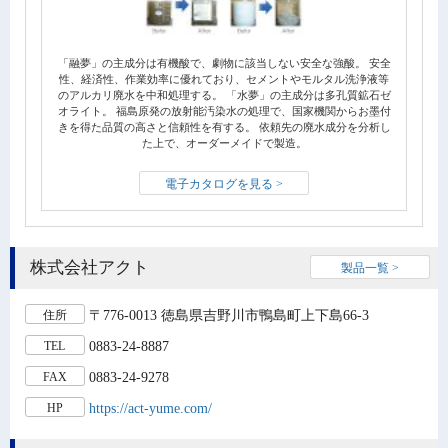
「融夢」の主成分は有機酸で、劇物に該当しない安全な強酸。 安全
性、経済性、作業効率に優れており、セメントやモルタル洗浄液等
のアルカリ廃⽔を中和処理する。 「⽔夢」の主成分は多孔質鉱⽯ゼ
オライト。 福島原発の放射能汚染⽔の処理で、国家機関からお墨付
きを得た品質の⾼さと信頼性を有する。 依頼先の廃⽔成分を分析し
た上で、オーダーメイドで製造。
電子カタログを見る >
株式会社アクト
製品一覧 >
〒776-0013 徳島県吉野川市鴨島町上下島66-3
住所
0883-24-8887
TEL
0883-24-9278
FAX
https://act-yume.com/
HP