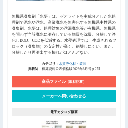
無機系凝集剤「水夢」は、ゼオライトを主成分とした水処
理剤で泥水や汚水、産業廃水を無害化する無機系中性系の
凝集剤。水夢は、処理対象の汚濁廃水等が有機系、無機系
を問わず当該廃水に溶存している物質を沈殿、分解して浄
化しBOD、CODを低減する。水夢処理では、生成されるフ
ロック（凝集物）の安定性が高く、崩壊しにくい。また、
分解したり再溶出する怖れがほとんどない。
カテゴリ
：
水質浄化材・装置
掲載誌
：積算資料公表価格版2026年8月号 p.275
商品ファイル
（取材記事）
メーカーへ問い合わせる
電子カタログ概要