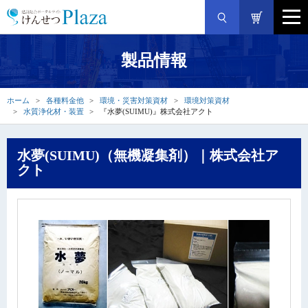
製品情報
ホーム
各種料金他
環境・災害対策資材
環境対策資材
水質浄化材・装置
『水夢(SUIMU)』株式会社アクト
水夢(SUIMU)（無機凝集剤）｜株式会社ア
クト