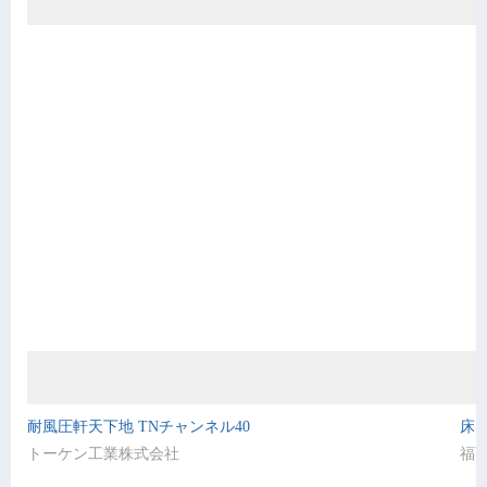
耐風圧軒天下地 TNチャンネル40
床点
トーケン工業株式会社
福