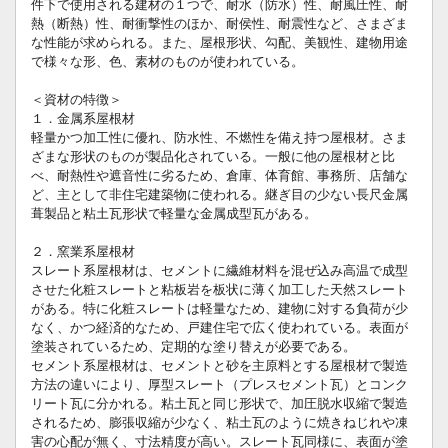
件下で使用される建材の１つで、耐水（防水）性、耐風圧性、耐
熱（断熱）性、耐衝撃性のほか、耐侯性、耐震性など、さまざま
な性能が求められる。また、屋根形状、勾配、美観性、建物用途
で様々な形、色、素材のものが使われている。
＜資材の特徴＞
１．金属系屋根材
軽量かつ加工性に優れ、防水性、不燃性を備え持つ屋根材。さま
ざまな形状のものが製品化されている。一般に他の屋根材と比
べ、耐熱性や遮音性に劣るため、倉庫、体育館、事務所、店舗な
ど、主として非住宅建築物に使われる。継ぎ目の少ない長尺金属
葺製品と粘土瓦形状で軽量な金属成型瓦がある。
２．窯業系屋根材
スレート系屋根材は、セメントに繊維材料を混ぜ込み高温で成型
させた化粧スレートと粘板岩を板状に薄く加工した天然スレート
がある。特に化粧スレートは軽量なため、建物に対する負荷が少
なく、かつ経済的なため、戸建住宅で広く使われている。表面が
塗装されているため、定期的な塗り替えが必要である。
セメント系屋根材は、セメントと砂を主原料とする屋根材で製造
方法の違いにより、厚型スレート（プレスセメント瓦）とコンク
リート瓦に分かれる。粘土瓦と同じ形状で、加圧脱水収縮で製造
されるため、膨張収縮が少なく、粘土瓦のように焼きねじれや凍
害の心配が無く、寸法精度が高い。スレート瓦同様に、表面が塗