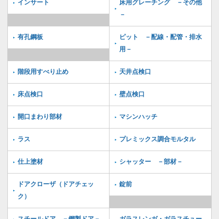
インサート
床用グレーチング －その他
－
有孔鋼板
ピット －配線・配管・排水
用－
階段用すべり止め
天井点検口
床点検口
壁点検口
開口まわり部材
マシンハッチ
ラス
プレミックス調合モルタル
仕上塗材
シャッター －部材－
ドアクローザ（ドアチェッ
錠前
ク）