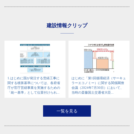
建設情報クリップ
1.はじめに国が発注する営繕工事に
はじめに「第1回循環経済（サーキュ
関する積算基準については、各府省
ラーエコノミー）に関する関係閣僚
庁が官庁営繕事業を実施するための
会議（2024年7月30日）において、
「統一基準」として位置付けられ...
当時の斎藤国土交通省大臣...
一覧を見る