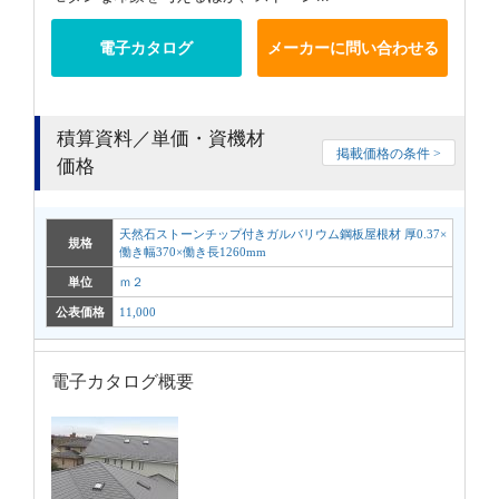
電子カタログ
メーカーに問い合わせる
積算資料／単価・資機材
掲載価格の条件 >
価格
天然石ストーンチップ付きガルバリウム鋼板屋根材 厚0.37×
規格
働き幅370×働き長1260mm
単位
ｍ２
公表価格
11,000
電子カタログ概要