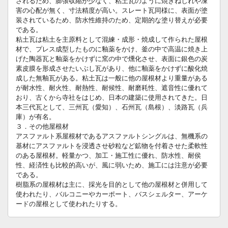
されるため、膨張収縮が少なく、粘土瓦のように焼きねじれや凍
害の心配が無く、寸法精度が高い。スレート瓦同様に、表面が塗
装されているため、防水性維持のため、定期的な塗り替えが必要
である。
粘土瓦は粘土を主原料として混練・成形・焼成して作られた屋根
材で、プレス成型したものに釉薬をかけ、釜の中で高温に焼き上
げた陶器瓦と釉薬をかけずに窯の中で燻化させ、表面に銀色の炭
素皮膜を形成させたいぶし瓦があり、他に釉薬をかけずに酸化焼
成した無釉瓦がある。粘土瓦は一般に他の屋根材より重量がある
が耐水性、耐火性、耐熱性、耐候性、耐磨耗性、遮音性に優れて
おり、古くから寺社をはじめ、日本の建築に使用されてきた。日
本三代瓦として、三州瓦（愛知）、石州瓦（島根）、淡路瓦（兵
庫）が有名。
３．その他屋根材
アスファルト系屋根材であるアスファルトシングルは、無機系の
基材にアスファルトを浸透させ砂粒など鉱物を付着させた柔軟性
のある屋根材。軽量かつ、加工・施工性に優れ、防水性、耐侯
性、経済性も比較的高いが、風に弱いため、施工には注意が必要
である。
樹脂系の屋根材は主に、採光を目的として他の屋根材と併用して
使われたり、バルコニーやカーポート、バスシェルター、アーケ
ードの屋根として使われたりする。