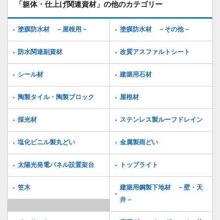
「躯体・仕上げ関連資材」の他のカテゴリー
塗膜防水材 －屋根用－
塗膜防水材 －その他－
防水関連副資材
改質アスファルトシート
シール材
建築用石材
陶製タイル・陶製ブロック
屋根材
採光材
ステンレス製ルーフドレイン
塩化ビニル製丸どい
金属製雨どい
太陽光発電パネル設置架台
トップライト
笠木
建築用鋼製下地材 －壁・天
井－