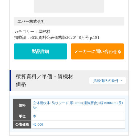
エバー株式会社
カテゴリー：屋根材
掲載誌：積算資料公表価格版2026年8月号 p.181
製品詳細
メーカーに問い合わせる
積算資料／単価・資機材
掲載価格の条件 >
価格
立体網状体+防水シート 厚10mm(通気層含)×幅1000mm×長1
規格
5m
単位
本
公表価格
42,000