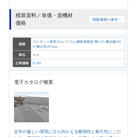
積算資料／単価・資機材
掲載価格の条件 >
価格
ウレタン一体型ガルバリウム鋼板屋根材 厚0.35×働き幅182
規格
0×働き長267mm
単位
ｍ２
公表価格
8,100
電子カタログ概要
近年の厳しい環境に立ち向かえる断熱性と耐久性にこだ