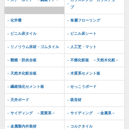
スチールドア －鋼製ドア－
ガラスレンガ・ガラスチュー
ブ
化学畳
単層フローリング
ビニル床タイル
ビニル床シート
リノリウム床材・ゴムタイル
人工芝・マット
難燃・防炎合板
不燃化粧板 －天然木化粧－
天然木化粧合板
木質系セメント板
繊維強化セメント板
せっこうボード
天井ボード
吸音材
サイディング －窯業系－
サイディング －金属系－
金属製内外装材
コルクタイル