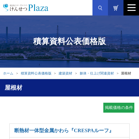
積算資料公表価格版
ホーム
積算資料公表価格版
建築資材
躯体・仕上げ関連資材
屋根材
屋根材
掲載価格の条件
断熱材一体型金属かわら
『CRESPAルーフ』