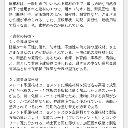
屋根材は、一般用途で用いられる建材の中で、最も過酷な自然条
件下で使用される建材の１つで、耐水（防水）性、耐風圧性、耐
熱（断熱）性、耐衝撃性のほか、耐侯性、耐震性など、さまざま
な性能が求められる。また、屋根形状、勾配、美観性、建物用途
で様々な形、色、素材のものが使われている。
＜資材の特徴＞
１．金属系屋根材
軽量かつ加工性に優れ、防水性、不燃性を備え持つ屋根材。さま
ざまな形状のものが製品化されている。一般に他の屋根材と比
べ、耐熱性や遮音性に劣るため、倉庫、体育館、事務所、店舗な
ど、主として非住宅建築物に使われる。継ぎ目の少ない長尺金属
葺製品と粘土瓦形状で軽量な金属成型瓦がある。
２．窯業系屋根材
スレート系屋根材は、セメントに繊維材料を混ぜ込み高温で成型
させた化粧スレートと粘板岩を板状に薄く加工した天然スレート
がある。特に化粧スレートは軽量なため、建物に対する負荷が少
なく、かつ経済的なため、戸建住宅で広く使われている。表面が
塗装されているため、定期的な塗り替えが必要である。
セメント系屋根材は、セメントと砂を主原料とする屋根材で製造
方法の違いにより、厚型スレート（プレスセメント瓦）とコンク
リート瓦に分かれる。粘土瓦と同じ形状で、加圧脱水収縮で製造