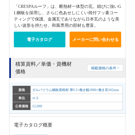
「CRESPAルーフ」は、断熱材一体型の瓦。錆びに強いG
L鋼板を採用し、さらに色あせしにくい焼付フッ素コー
ティングで保護。金属瓦でありながら日本瓦のような美
しい波形を持たせ、和風専用の部材も豊富。
電子カタログ
メーカーに問い合わせる
積算資料／単価・資機材
掲載価格の条件 >
価格
規格
ガルバリウム鋼板屋根材 厚0.5×働き幅1880×働き長342mm
単位
ｍ２
公表価格
12,000
電子カタログ概要