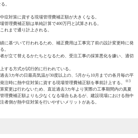
なる。
熱中症対策に資する現場管理費補正額が大きくなる。
場管理費補正額は単純計算で400万円と試算される。
これまで通り計上される。
績に基づいて行われるため、補正費用は工事完了前の設計変更時に発
る。
者が立て替えるかたちとなるため、受注工事の採算悪化を嫌い、適切
上する方式が試行的に行われている。
去3カ年の日最高気温が30度以上の、5月から10月までの各月毎の平
※3
発注時に熱中症対策に資する現場管理費補正額を事前計上する。
算変更は行わないため、直近過去3カ年より実際の工事期間内の真夏
管理費補正額よりも少なくなる場合もあるが、建設現場における熱中
受注者側が熱中症対策を行いやすいメリットがある。