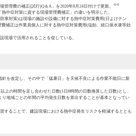
※4
理費の補正(試行)Q＆A」を2020年8月24日付けで更新。
と「熱中症対策に資する現場管理費補正」の違いを明示した。
・防寒対策)は現場の施設や設備に対する熱中症対策費用(日よけテン
理費補正は作業員個人に対する熱中症対策費用(塩飴、経口保水液等効
設現場で活用されることを促している。
定指針を改定し、その中で「猛暑日」を天候不良による作業不能日に新
31以上の時間を足し合わせた日数(1日8時間の日数換算した日数)とし、
より地域ごとの年間の平均発生日数を算出することが基本となってい
奨することで、建設現場における熱中症発生リスクを軽減するととも