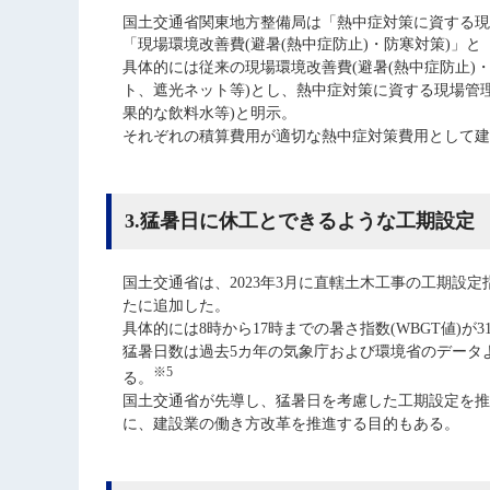
国土交通省関東地方整備局は「熱中症対策に資する現場管
「現場環境改善費(避暑(熱中症防止)・防寒対策)」
具体的には従来の現場環境改善費(避暑(熱中症防止)
ト、遮光ネット等)とし、熱中症対策に資する現場管
果的な飲料水等)と明示。
それぞれの積算費用が適切な熱中症対策費用として建
3.猛暑日に休工とできるような工期設定
国土交通省は、2023年3月に直轄土木工事の工期設
たに追加した。
具体的には8時から17時までの暑さ指数(WBGT値)が
猛暑日数は過去5カ年の気象庁および環境省のデータ
※5
る。
国土交通省が先導し、猛暑日を考慮した工期設定を推
に、建設業の働き方改革を推進する目的もある。