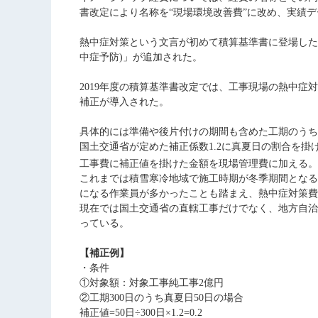
書改定により名称を“現場環境改善費”に改め、実績
熱中症対策という文言が初めて積算基準書に登場した
中症予防)」が追加された。
2019年度の積算基準書改定では、工事現場の熱中
補正が導入された。
具体的には準備や後片付けの期間も含めた工期のうち
国土交通省が定めた補正係数1.2に真夏日の割合を掛
工事費に補正値を掛けた金額を現場管理費に加える。
これまでは積雪寒冷地域で施工時期が冬季期間となる
になる作業員が多かったことも踏まえ、熱中症対策費
現在では国土交通省の直轄工事だけでなく、地方自治
っている。
【補正例】
・条件
①対象額：対象工事純工事2億円
②工期300日のうち真夏日50日の場合
補正値=50日÷300日×1.2=0.2