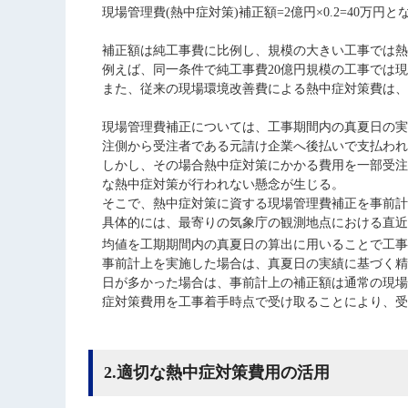
現場管理費(熱中症対策)補正額=2億円×0.2=40万円と
補正額は純工事費に比例し、規模の大きい工事では
例えば、同一条件で純工事費20億円規模の工事では現
また、従来の現場環境改善費による熱中症対策費は、
現場管理費補正については、工事期間内の真夏日の実
注側から受注者である元請け企業へ後払いで支払われ
しかし、その場合熱中症対策にかかる費用を一部受注
な熱中症対策が行われない懸念が生じる。
そこで、熱中症対策に資する現場管理費補正を事前計
具体的には、最寄りの気象庁の観測地点における直近過
均値を工期期間内の真夏日の算出に用いることで工事
事前計上を実施した場合は、真夏日の実績に基づく精
日が多かった場合は、事前計上の補正額は通常の現場
症対策費用を工事着手時点で受け取ることにより、
2.適切な熱中症対策費用の活用