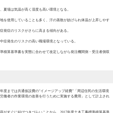
、夏場は気温が高く湿度も高い環境となる。
地を使用していることも多く、汗の蒸散が妨げられ体温が上昇しやす
症発症のリスクがさらに高まる傾向がある。
中症発生のリスクの高い職場環境となっている。
準積算基準書を実態に合わせて改定しながら発注機関側・受注者側双
6年度までは共通仮設費の“イメージアップ経費”「周辺住民の生活環境
労働者の作業環境の改善を行うために実施する費用」として計上され
容がすぐに結びつきづらいことから、2017年度土木工事標準積算基準