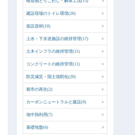
構造物とりこわし・解体工法(15)
建設現場のトイレ環境(26)
仮設資材(10)
上水・下水道施設の維持管理(17)
土木インフラの維持管理(11)
コンクリートの維持管理(11)
防災減災・国土強靭化(20)
都市の再生(2)
カーボンニュートラルと建設(9)
地中熱利用(7)
基礎地盤(6)