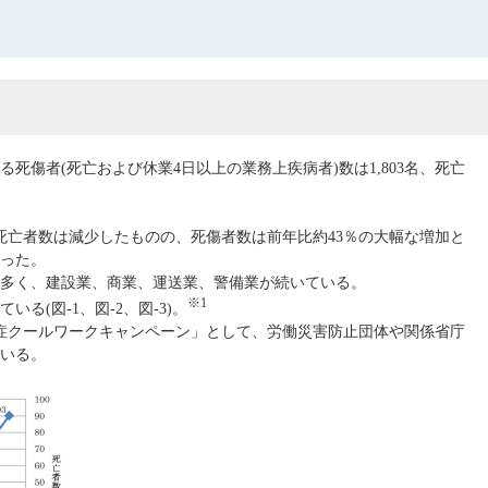
る死傷者(死亡および休業4日以上の業務上疾病者)数は1,803名、死亡
5年の死亡者数は減少したものの、死傷者数は前年比約43％の大幅な増加と
なった。
多く、建設業、商業、運送業、警備業が続いている。
※1
(図-1、図-2、図-3)。
中症クールワークキャンペーン」として、労働災害防止団体や関係省庁
いる。