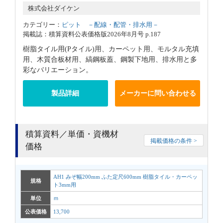
株式会社ダイケン
カテゴリー：
ピット －配線・配管・排水用－
掲載誌：積算資料公表価格版2026年8月号 p.187
樹脂タイル用(Pタイル)用、カーペット用、モルタル充填
用、木質合板材用、縞鋼板蓋、鋼製下地用、排水用と多
彩なバリエーション。
製品詳細
メーカーに問い合わせる
積算資料／単価・資機材
掲載価格の条件 >
価格
AH1 みぞ幅200mm ふた定尺600mm 樹脂タイル・カーペッ
規格
ト3mm用
単位
ｍ
公表価格
13,700