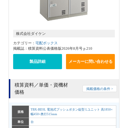
株式会社ダイケン
カテゴリー：
宅配ボックス
掲載誌：積算資料公表価格版2026年8月号 p.210
製品詳細
メーカーに問い合わせる
積算資料／単価・資機材
掲載価格の条件 >
価格
TBX-BD3L 電池式プッシュボタン錠型 Lユニット 高1850×
規格
幅450×奥行515mm
単位
台