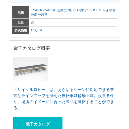
CY-HFKR2418T-U 連結型 間口2.4×奥行2.2×高2.2m 6台 積雪
規格
地用 一段壁
単位
式
公表価格
135,000
電子カタログ概要
「サイクルロビー」は、あらゆるシーンに対応できる豊
富なラインアップを揃えた自転車駐輪場上屋。設置条件
や、場所のイメージに合った製品を選択することができ
る。
電子カタログ