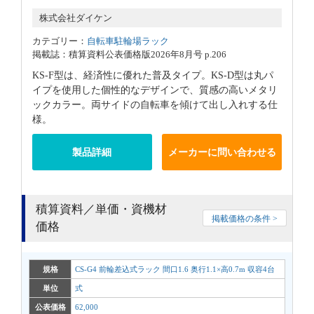
株式会社ダイケン
カテゴリー：
自転車駐輪場ラック
掲載誌：積算資料公表価格版2026年8月号 p.206
KS-F型は、経済性に優れた普及タイプ。KS-D型は丸パ
イプを使用した個性的なデザインで、質感の高いメタリ
ックカラー。両サイドの自転車を傾けて出し入れする仕
様。
製品詳細
メーカーに問い合わせる
積算資料／単価・資機材
掲載価格の条件 >
価格
規格
CS-G4 前輪差込式ラック 間口1.6 奥行1.1×高0.7m 収容4台
単位
式
公表価格
62,000