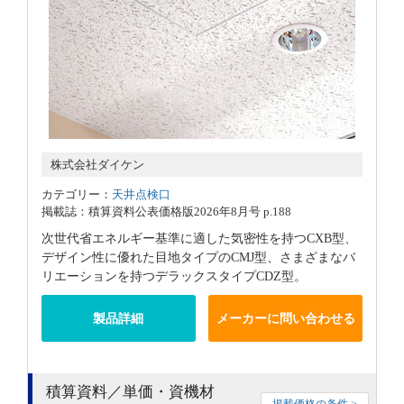
株式会社ダイケン
カテゴリー：
天井点検口
掲載誌：積算資料公表価格版2026年8月号 p.188
次世代省エネルギー基準に適した気密性を持つCXB型、
デザイン性に優れた目地タイプのCMJ型、さまざまなバ
リエーションを持つデラックスタイプCDZ型。
製品詳細
メーカーに問い合わせる
積算資料／単価・資機材
掲載価格の条件 >