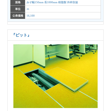
規格
みぞ幅150mm 長1000mm 樹脂製 外枠別途
単位
ｍ
公表価格
16,100
『ピット』