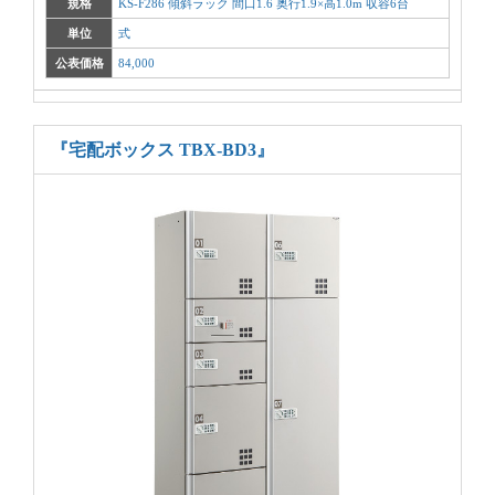
規格
KS-F286 傾斜ラック 間口1.6 奥行1.9×高1.0m 収容6台
単位
式
公表価格
84,000
『宅配ボックス TBX-BD3』