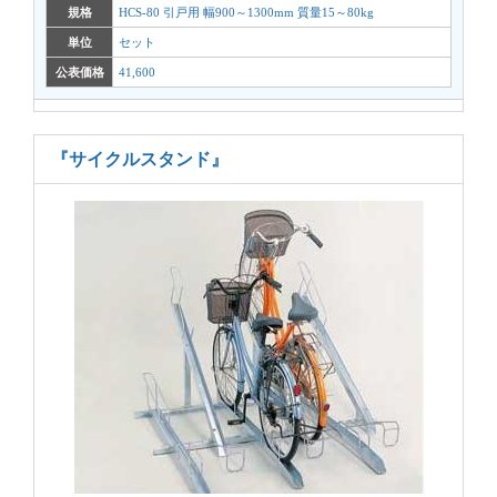
規格
HCS-80 引戸用 幅900～1300mm 質量15～80kg
単位
セット
公表価格
41,600
『サイクルスタンド』