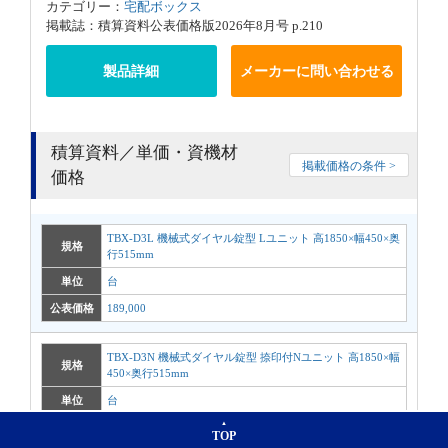
カテゴリー：
宅配ボックス
掲載誌：積算資料公表価格版2026年8月号 p.210
製品詳細
メーカーに問い合わせる
積算資料／単価・資機材
掲載価格の条件 >
価格
TBX-D3L 機械式ダイヤル錠型 Lユニット 高1850×幅450×奥
規格
行515mm
単位
台
公表価格
189,000
TBX-D3N 機械式ダイヤル錠型 捺印付Nユニット 高1850×幅
規格
450×奥行515mm
単位
台
公表価格
352,000
TOP