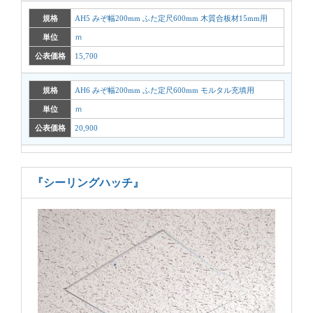
規格
AH5 みぞ幅200mm ふた定尺600mm 木質合板材15mm用
単位
ｍ
公表価格
15,700
規格
AH6 みぞ幅200mm ふた定尺600mm モルタル充填用
単位
ｍ
公表価格
20,900
『シーリングハッチ』