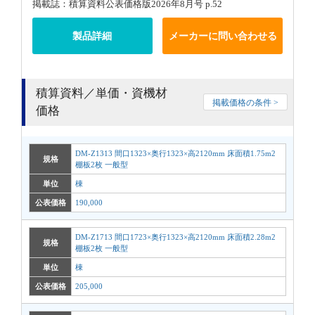
掲載誌：積算資料公表価格版2026年8月号 p.52
製品詳細
メーカーに問い合わせる
積算資料／単価・資機材
掲載価格の条件 >
価格
DM-Z1313 間口1323×奥行1323×高2120mm 床面積1.75m2
規格
棚板2枚 一般型
単位
棟
公表価格
190,000
DM-Z1713 間口1723×奥行1323×高2120mm 床面積2.28m2
規格
棚板2枚 一般型
単位
棟
公表価格
205,000