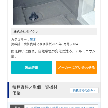
株式会社ダイケン
カテゴリー：
笠木
掲載誌：積算資料公表価格版2026年8月号 p.184
雨仕舞いに優れ、自然環境の変化に対応。アルミニウム
製。
製品詳細
メーカーに問い合わせる
積算資料／単価・資機材
掲載価格の条件 >
価格
規格
LC100 幅100×板厚1.4×定尺3000mm シルバー アルミ水切