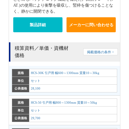
AT.)の使用により衝撃を吸収し、竪枠を傷つけることな
く、静かに開閉できる。
製品詳細
メーカーに問い合わせる
積算資料／単価・資機材
掲載価格の条件 >
価格
規格
HCS-30K 引戸用 幅600～1300mm 質量10～30kg
単位
セット
公表価格
28,100
規格
HCS-50 引戸用 幅800～1300mm 質量10～50kg
単位
セット
公表価格
29,700