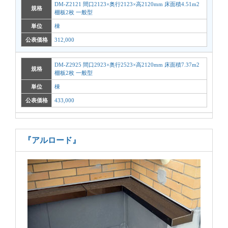
DM-Z2121 間口2123×奥行2123×高2120mm 床面積4.51m2
規格
棚板2枚 一般型
単位
棟
公表価格
312,000
DM-Z2925 間口2923×奥行2523×高2120mm 床面積7.37m2
規格
棚板2枚 一般型
単位
棟
公表価格
433,000
『アルロード』