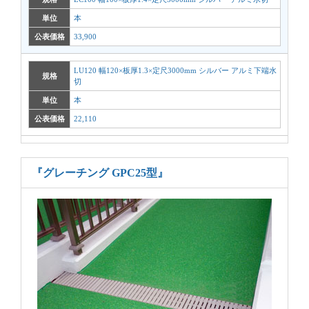
単位
本
公表価格
33,900
LU120 幅120×板厚1.3×定尺3000mm シルバー アルミ下端水
規格
切
単位
本
公表価格
22,110
『グレーチング GPC25型』