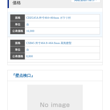
価格
規格
CDZG45A 外寸464×464mm ガラリ付
単位
台
公表価格
16,000
規格
CXB45 外寸464.8×464.8mm 高気密型
単位
台
公表価格
8,800
『壁点検口』