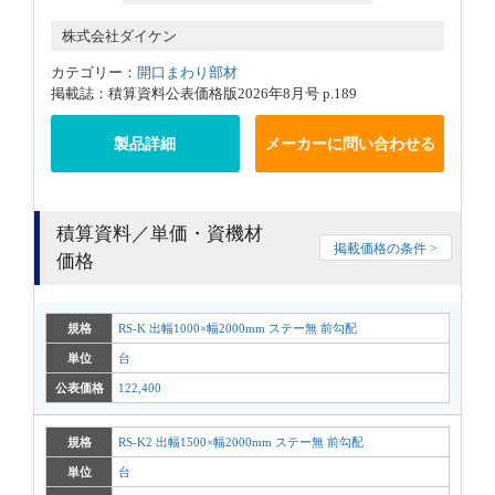
株式会社ダイケン
カテゴリー：
開口まわり部材
掲載誌：積算資料公表価格版2026年8月号 p.189
製品詳細
メーカーに問い合わせる
積算資料／単価・資機材
掲載価格の条件 >
価格
規格
RS-K 出幅1000×幅2000mm ステー無 前勾配
単位
台
公表価格
122,400
規格
RS-K2 出幅1500×幅2000mm ステー無 前勾配
単位
台