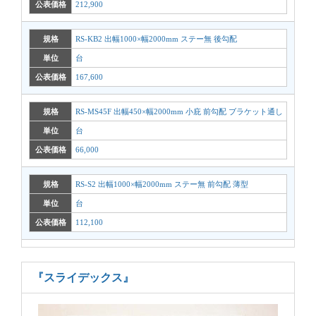
公表価格
212,900
規格
RS-KB2 出幅1000×幅2000mm ステー無 後勾配
単位
台
公表価格
167,600
規格
RS-MS45F 出幅450×幅2000mm 小庇 前勾配 ブラケット通し
単位
台
公表価格
66,000
規格
RS-S2 出幅1000×幅2000mm ステー無 前勾配 薄型
単位
台
公表価格
112,100
『スライデックス』