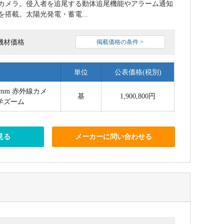
カメラ。侵入者を追尾する動体追尾機能やアラーム通知
搭載。太陽光発電・蓄電...
機材価格
掲載価格の条件 >
単位
公表価格(税別)
50mm 赤外線カメ
基
1,900,800円
光学ズーム
見る
メーカーに問い合わせる