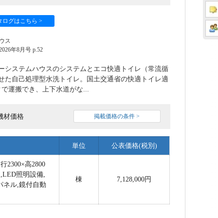
タログはこちら >
ウス
6年8月号 p.52
ーシステムハウスのシステムとエコ快適トイレ（常流循
せた自己処理型水洗トイレ。国土交通省の快適トイレ適
で運搬でき、上下水道がな...
機材価格
掲載価格の条件 >
単位
公表価格(税別)
2300×高2800
,LED照明設備,
棟
7,128,000円
パネル,鏡付自動