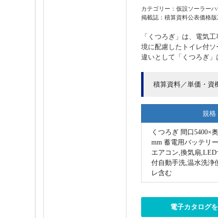
カテゴリー：仮設ソーラーハ
掲載誌：積算資料公表価格版202
「くつろぎ」は、電気工
境に配慮したトイレ付ソ
違いとして「くつろぎ」は
積算資料／単価・資
規格
くつろぎ 間口5400×奥行
mm 蓄電用バッテリー
エアコン,換気扇,LE
付自動手洗,温水洗浄
レ含む
電子カタログ