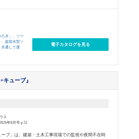
つろぎ」、ソー
」、超節水型ソ
電子カタログを見る
、共通して運
D+キューブ』
ウス
6年8月号 p.52
キューブ」は、建築・土木工事現場での監視や夜間不在時