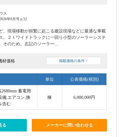
ウス
6年8月号 p.52
ど、現場移動が頻繁に起こる建設現場などに最適な車載
ス。２ｔワイドトラックに一回り小型のソーラーシステ
そのため、左記のソーラー...
機材価格
掲載価格の条件 >
単位
公表価格(税別)
高2680mm 蓄電用
設備,エアコン,換
棟
6,000,000円
ル含む
見る
メーカーに問い合わせる