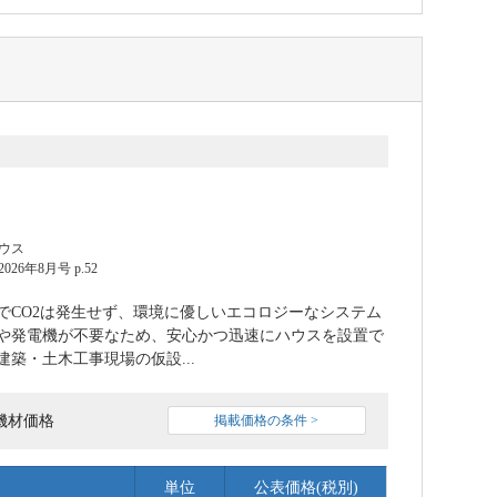
ウス
6年8月号 p.52
でCO2は発生せず、環境に優しいエコロジーなシステム
や発電機が不要なため、安心かつ迅速にハウスを設置で
築・土木工事現場の仮設...
機材価格
掲載価格の条件 >
単位
公表価格(税別)