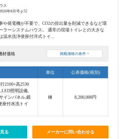
ウス
6年8月号 p.52
事や発電機が不要で、CO2の排出量を削減できるなど環
ーラーシステムハウス。 通常の現場トイレとの大きな
温水洗浄便座付洋式トイ...
機材価格
掲載価格の条件 >
単位
公表価格(税別)
2100×高2530
,LED照明設備,
Dサインパネル,鏡
棟
8,200,000円
便座付水洗トイ
を見る
メーカーに問い合わせる