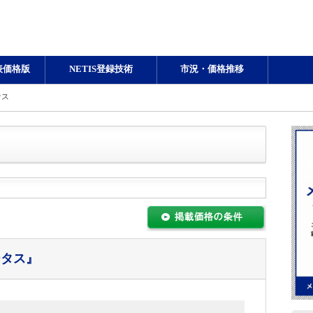
表価格版
NETIS登録技術
市況・価格推移
ウス
ータス』