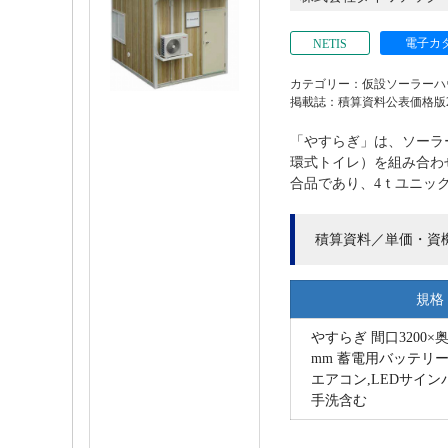
電子カ
NETIS
カテゴリー：仮設ソーラーハ
掲載誌：積算資料公表価格版202
「やすらぎ」は、ソーラ
環式トイレ）を組み合わ
合品であり、4ｔユニック
積算資料／単価・資
規格
やすらぎ 間口3200×奥行
mm 蓄電用バッテリー
エアコン,LEDサイン
手洗含む