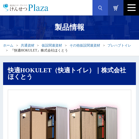
製品情報
ホーム
共通資材
仮設関連資材
その他仮設関連資材
プレハブトイレ
『快適HOKULET』株式会社ほくとう
快適HOKULET（快適トイレ）｜株式会社
ほくとう