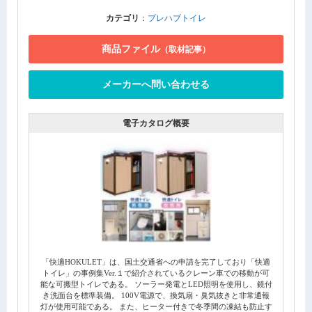
カテゴリ
：
プレハブトイレ
商品ファイル
（取材記事）
メーカーへ問い合わせる
電子カタログ概要
「快適HOKULET」は、国土交通省への申請を完了しており「快適
トイレ」の事例集Ver.１で紹介されているクレーン車での移動が可
能な可搬型トイレである。 ソーラー発電とLED照明を使用し、鏡付
き洗面台を標準装備。 100V電源で、換気扇・臭気抜きと非常通報
灯が使用可能である。 また、ヒーター付きで冬季間の凍結も防止す