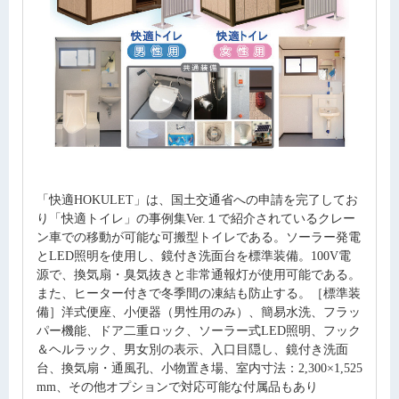
「快適HOKULET」は、国土交通省への申請を完了してお
り「快適トイレ」の事例集Ver.１で紹介されているクレー
ン車での移動が可能な可搬型トイレである。ソーラー発電
とLED照明を使用し、鏡付き洗面台を標準装備。100V電
源で、換気扇・臭気抜きと非常通報灯が使用可能である。
また、ヒーター付きで冬季間の凍結も防止する。［標準装
備］洋式便座、小便器（男性用のみ）、簡易水洗、フラッ
パー機能、ドア二重ロック、ソーラー式LED照明、フック
＆ヘルラック、男女別の表示、入口目隠し、鏡付き洗面
台、換気扇・通風孔、小物置き場、室内寸法：2,300×1,525
mm、その他オプションで対応可能な付属品もあり