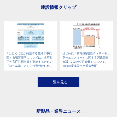
建設情報クリップ
1.はじめに国が発注する営繕工事に
はじめに「第1回循環経済（サーキュ
関する積算基準については、各府省
ラーエコノミー）に関する関係閣僚
庁が官庁営繕事業を実施するための
会議（2024年7月30日）において、
「統一基準」として位置付けられ...
当時の斎藤国土交通省大臣...
一覧を見る
新製品・業界ニュース