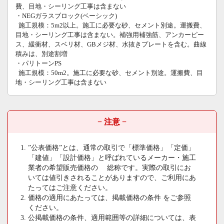
費、目地・シーリング工事は含まない
・NEGガラスブロック(ベーシック)
施工規模：5m2以上。施工に必要な砂、セメント別途。運搬費、
目地・シーリング工事は含まない。補強用補強筋、アンカーピー
ス、緩衝材、スベリ材、GBメジ材、水抜きプレートを含む。曲線
積みは、別途割増
・パリトーンPS
施工規模：50m2。施工に必要な砂、セメント別途。運搬費、目
地・シーリング工事は含まない
− 注意 −
”公表価格”とは、通常の取引で「標準価格」「定価」
「建値」「設計価格」と呼ばれているメーカー・施工
業者の希望販売価格の 総称です。実際の取引にお
いては値引きされることがありますので、ご利用にあ
たってはご注意ください。
価格の適用にあたっては、掲載価格の条件 をご参照
ください。
公掲載価格の条件、適用範囲等の詳細については、表