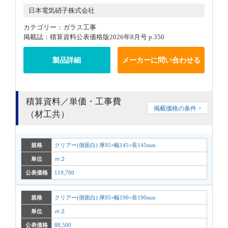
日本電気硝子株式会社
カテゴリー：ガラス工事
掲載誌：積算資料公表価格版2026年8月号 p.350
製品詳細
メーカーに問い合わせる
積算資料／単価・工事費
掲載価格の条件 >
（材工共）
規格
クリアー(側面白) 厚95×幅145×長145mm
単位
ｍ２
公表価格
119,700
規格
クリアー(側面白) 厚95×幅190×長190mm
単位
ｍ２
公表価格
88,500