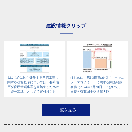
建設情報クリップ
1.はじめに国が発注する営繕工事に
はじめに「第1回循環経済（サーキュ
関する積算基準については、各府省
ラーエコノミー）に関する関係閣僚
庁が官庁営繕事業を実施するための
会議（2024年7月30日）において、
「統一基準」として位置付けられ...
当時の斎藤国土交通省大臣...
一覧を見る