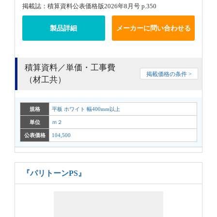
掲載誌：積算資料公表価格版2026年8月号 p.350
製品詳細
メーカーに問い合わせる
積算資料／単価・工事費
掲載価格の条件 >
（材工共）
規格
平板 ホワイト 幅400mm以上
単位
ｍ２
公表価格
104,500
『パリトーンPS』