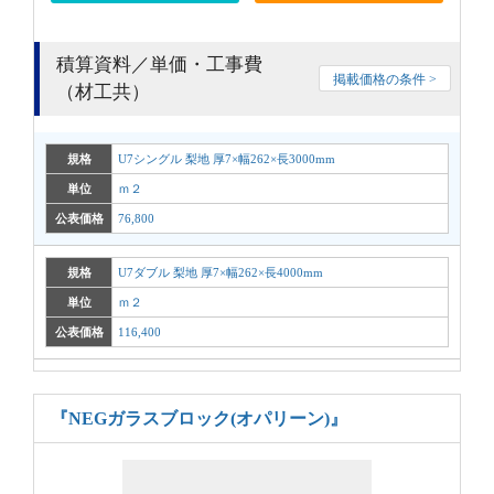
積算資料／単価・工事費
掲載価格の条件 >
（材工共）
規格
U7シングル 梨地 厚7×幅262×長3000mm
単位
ｍ２
公表価格
76,800
規格
U7ダブル 梨地 厚7×幅262×長4000mm
単位
ｍ２
公表価格
116,400
『NEGガラスブロック(オパリーン)』