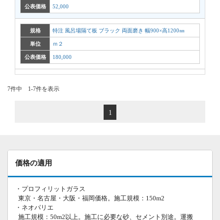
公表価格
52,000
規格
特注 風呂場隔て板 ブラック 両面磨き 幅900×高1200㎜
単位
ｍ２
公表価格
180,000
7件中 1-7件を表示
1
価格の適用
・プロフィリットガラス
東京・名古屋・大阪・福岡価格。施工規模：150m2
・ネオパリエ
施工規模：50m2以上。施工に必要な砂、セメント別途。運搬