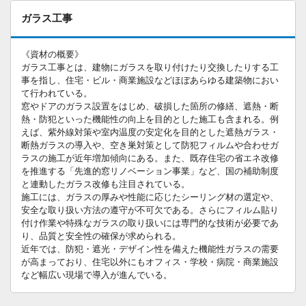
ガラス工事
《資材の概要》
ガラス工事とは、建物にガラスを取り付けたり交換したりする工
事を指し、住宅・ビル・商業施設などほぼあらゆる建築物におい
て行われている。
窓やドアのガラス設置をはじめ、破損した箇所の修繕、遮熱・断
熱・防犯といった機能性の向上を目的とした施工も含まれる。例
えば、紫外線対策や室内温度の安定化を目的とした遮熱ガラス・
断熱ガラスの導入や、空き巣対策として防犯フィルムや合わせガ
ラスの施工が近年増加傾向にある。また、既存住宅の省エネ改修
を推進する「先進的窓リノベーション事業」など、国の補助制度
と連動したガラス改修も注目されている。
施工には、ガラスの厚みや性能に応じたシーリング材の選定や、
安全な取り扱い方法の遵守が不可欠である。さらにフィルム貼り
付け作業や特殊なガラスの取り扱いには専門的な技術が必要であ
り、品質と安全性の確保が求められる。
近年では、防犯・遮光・デザイン性を備えた機能性ガラスの需要
が高まっており、住宅以外にもオフィス・学校・病院・商業施設
など幅広い現場で導入が進んでいる。