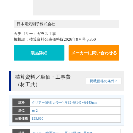
日本電気硝子株式会社
カテゴリー：ガラス工事
掲載誌：積算資料公表価格版2026年8月号 p.350
製品詳細
メーカーに問い合わせる
積算資料／単価・工事費
掲載価格の条件 >
（材工共）
規格
クリアー(側面カラー) 厚95×幅145×長145mm
単位
ｍ２
公表価格
135,660