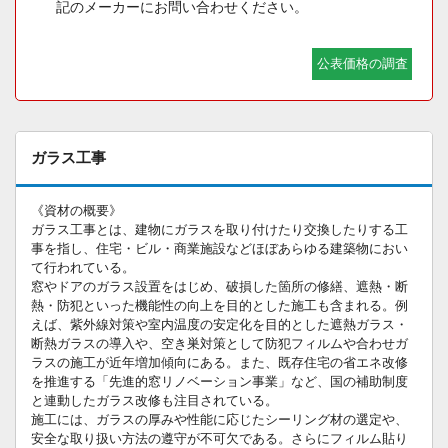
記のメーカーにお問い合わせください。
公表価格の調査
ガラス工事
《資材の概要》
ガラス工事とは、建物にガラスを取り付けたり交換したりする工
事を指し、住宅・ビル・商業施設などほぼあらゆる建築物におい
て行われている。
窓やドアのガラス設置をはじめ、破損した箇所の修繕、遮熱・断
熱・防犯といった機能性の向上を目的とした施工も含まれる。例
えば、紫外線対策や室内温度の安定化を目的とした遮熱ガラス・
断熱ガラスの導入や、空き巣対策として防犯フィルムや合わせガ
ラスの施工が近年増加傾向にある。また、既存住宅の省エネ改修
を推進する「先進的窓リノベーション事業」など、国の補助制度
と連動したガラス改修も注目されている。
施工には、ガラスの厚みや性能に応じたシーリング材の選定や、
安全な取り扱い方法の遵守が不可欠である。さらにフィルム貼り