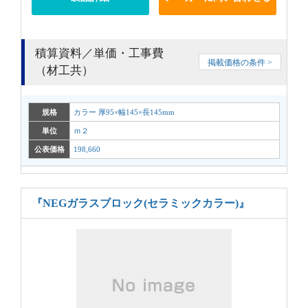
積算資料／単価・工事費
掲載価格の条件 >
（材工共）
規格
カラー 厚95×幅145×長145mm
単位
ｍ２
公表価格
198,660
『NEGガラスブロック(セラミックカラー)』