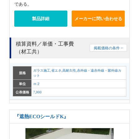
である。
製品詳細
メーカーに問い合わせる
積算資料／単価・工事費
掲載価格の条件 >
（材工共）
ガラス施工,省エネ,高耐久性,赤外線・遠赤外線・紫外線カ
規格
ット
単位
ｍ２
公表価格
7,000
『遮熱ECOシールドK』