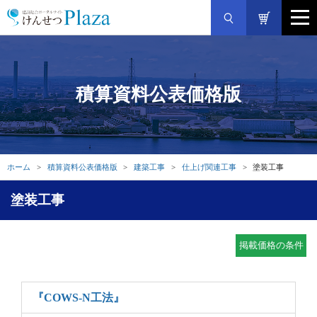
積算資料公表価格版
ホーム
積算資料公表価格版
建築工事
仕上げ関連工事
塗装工事
塗装工事
掲載価格の条件
『COWS-N工法』