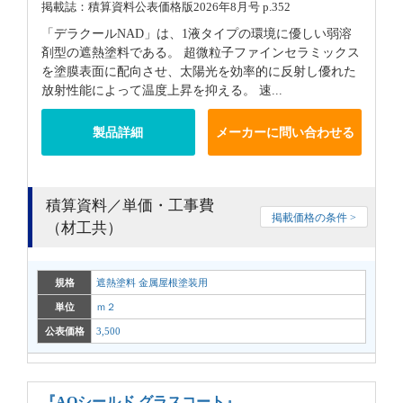
掲載誌：積算資料公表価格版2026年8月号 p.352
「デラクールNAD」は、1液タイプの環境に優しい弱溶
剤型の遮熱塗料である。 超微粒子ファインセラミックス
を塗膜表面に配向させ、太陽光を効率的に反射し優れた
放射性能によって温度上昇を抑える。 速...
製品詳細
メーカーに問い合わせる
積算資料／単価・工事費
掲載価格の条件 >
（材工共）
規格
遮熱塗料 金属屋根塗装用
単位
ｍ２
公表価格
3,500
『AQシールド グラスコート』