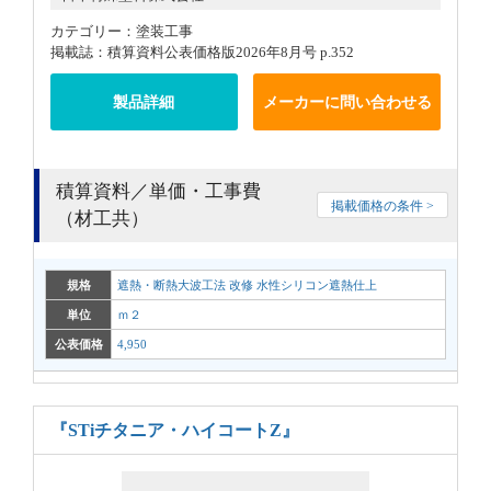
カテゴリー：塗装工事
掲載誌：積算資料公表価格版2026年8月号 p.352
製品詳細
メーカーに問い合わせる
積算資料／単価・工事費
掲載価格の条件 >
（材工共）
規格
遮熱・断熱大波工法 改修 水性シリコン遮熱仕上
単位
ｍ２
公表価格
4,950
『STiチタニア・ハイコートZ』