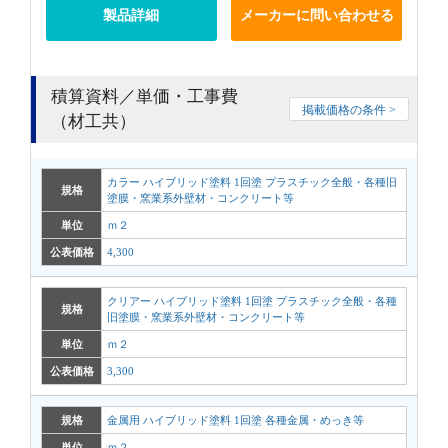
製品詳細
メーカーに問い合わせる
積算資料／単価・工事費
掲載価格の条件 >
（材工共）
カラー ハイブリッド塗料 1回塗 プラスチック全般・各種旧
規格
塗膜・窯業系外壁材・コンクリート等
単位
ｍ２
公表価格
4,300
クリアー ハイブリッド塗料 1回塗 プラスチック全般・各種
規格
旧塗膜・窯業系外壁材・コンクリート等
単位
ｍ２
公表価格
3,300
規格
金属用 ハイブリッド塗料 1回塗 各種金属・めっき等
単位
ｍ２