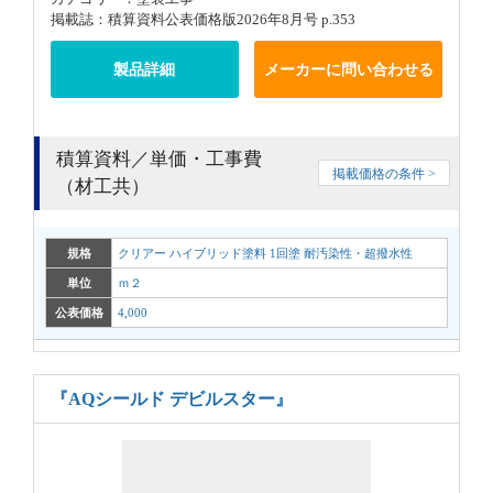
掲載誌：積算資料公表価格版2026年8月号 p.353
製品詳細
メーカーに問い合わせる
積算資料／単価・工事費
掲載価格の条件 >
（材工共）
規格
クリアー ハイブリッド塗料 1回塗 耐汚染性・超撥水性
単位
ｍ２
公表価格
4,000
『AQシールド デビルスター』