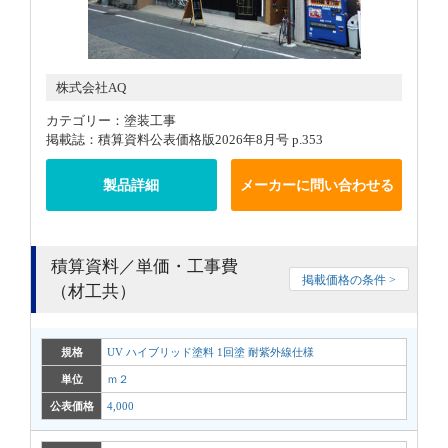
株式会社AQ
カテゴリー：塗装工事
掲載誌：積算資料公表価格版2026年8月号 p.353
製品詳細
メーカーに問い合わせる
積算資料／単価・工事費
掲載価格の条件 >
（材工共）
規格
UV ハイブリッド塗料 1回塗 耐紫外線仕様
単位
ｍ２
公表価格
4,000