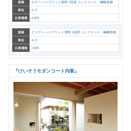
規格
カラー ハイブリッド塗料 1回塗 コンクリート・鋼構造物
単位
ｍ２
公表価格
4,800
規格
クリアー ハイブリッド塗料 1回塗 コンクリート・鋼構造物
単位
ｍ２
公表価格
3,800
『けいそうモダンコート内装』