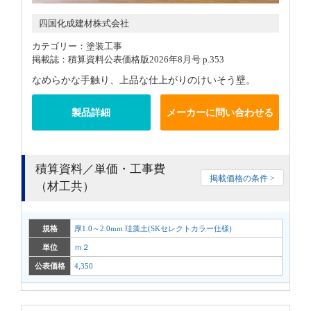
四国化成建材株式会社
カテゴリー：塗装工事
掲載誌：積算資料公表価格版2026年8月号 p.353
なめらかな手触り、上品な仕上がりのけいそう壁。
製品詳細
メーカーに問い合わせる
積算資料／単価・工事費
掲載価格の条件 >
（材工共）
規格
厚1.0～2.0mm 珪藻土(SKセレクトカラー仕様)
単位
ｍ２
公表価格
4,350