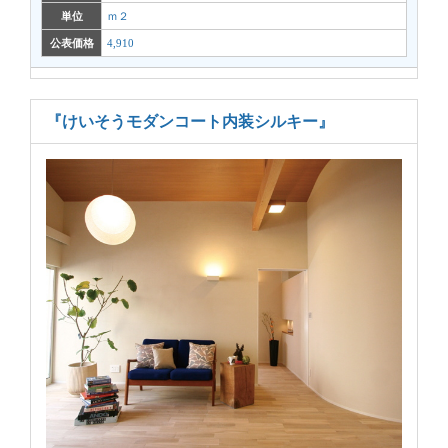
単位
ｍ２
公表価格
4,910
『けいそうモダンコート内装シルキー』