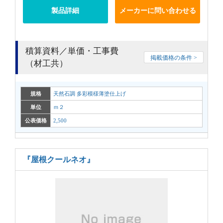
製品詳細
メーカーに問い合わせる
積算資料／単価・工事費
掲載価格の条件 >
（材工共）
規格
天然石調 多彩模様薄塗仕上げ
単位
ｍ２
公表価格
2,500
『屋根クールネオ』