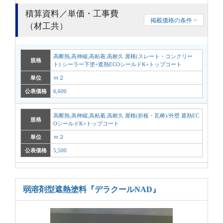
積算資料／単価・工事費
掲載価格の条件 >
（材工共）
高断熱,高伸縮,高粘着,高耐久 屋根(スレート・コンクリー
規格
ト) シーラー下塗+遮熱ECOシールドK+トップコート
単位
ｍ２
公表価格
6,600
高断熱,高伸縮,高粘着,高耐久 屋根(折板・瓦棒)/外壁 遮熱EC
規格
OシールドK+トップコート
単位
ｍ２
公表価格
5,500
弱溶剤型遮熱塗料
『デラクールNAD』