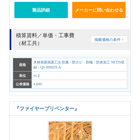
製品詳細
メーカーに問い合わせる
積算資料／単価・工事費
掲載価格の条件 >
（材工共）
木材表面保護工法 防腐・防カビ・防蟻・防炎加工 NETIS登
規格
録：QS-090029-A
単位
ｍ２
公表価格
4,600
『ファイヤープリベンター』