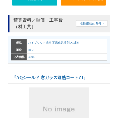
積算資料／単価・工事費
掲載価格の条件 >
（材工共）
規格
ハイブリッド塗料 不燃化処理剤 木材等
単位
ｍ２
公表価格
3,800
『AQシールド 窓ガラス遮熱コートZ1』