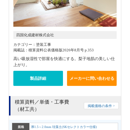
四国化成建材株式会社
カテゴリー：塗装工事
掲載誌：積算資料公表価格版2026年8月号 p.353
高い吸放湿性で部屋を快適にする。梨子地肌の美しい仕
上がり。
製品詳細
メーカーに問い合わせる
積算資料／単価・工事費
掲載価格の条件 >
（材工共）
規格
厚1.5～2.0mm 珪藻土(SKセレクトカラー仕様)