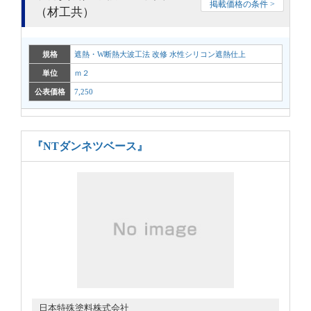
掲載価格の条件 >
（材工共）
規格
遮熱・W断熱大波工法 改修 水性シリコン遮熱仕上
単位
ｍ２
公表価格
7,250
『NTダンネツベース』
日本特殊塗料株式会社