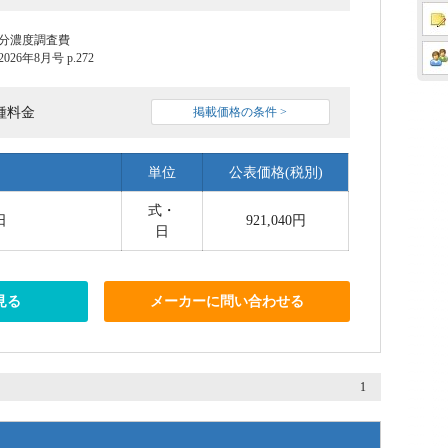
分濃度調査費
6年8月号 p.272
種料金
掲載価格の条件 >
単位
公表価格(税別)
式・
日
921,040円
日
見る
メーカーに問い合わせる
1