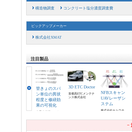
構造物調査
コンクリート塩分濃度調査費
ピックアップメーカー
株式会社XMAT
注目製品
3D ETC Doctor
管きょのスパ
NFBスキャン
ン単位の異状
首都高ETCメンテナ
ンス株式会社
UAVレーザシ
程度と修繕効
ステム
果の可視化
株式会社セトウチ
中日本建設コンサル
タント株式会社
−
アステラ・リ
カバー