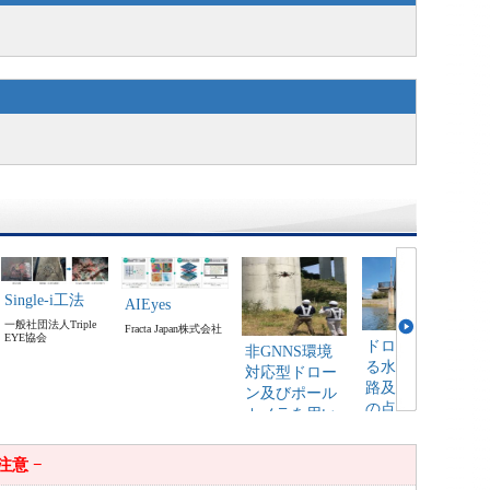
Single-i工法
AIEyes
一般社団法人Triple
Fracta Japan株式会社
EYE協会
ドローンによ
非GNNS環境
る水道添架管
対応型ドロー
路及び水管橋
ン及びポール
の点検調査技
カメラを用い
術
た近接目視点
検支援技術
株式会社ジャパン・
 注意 −
インフラ・ウェイマ
三信建材工業株式会
ーク