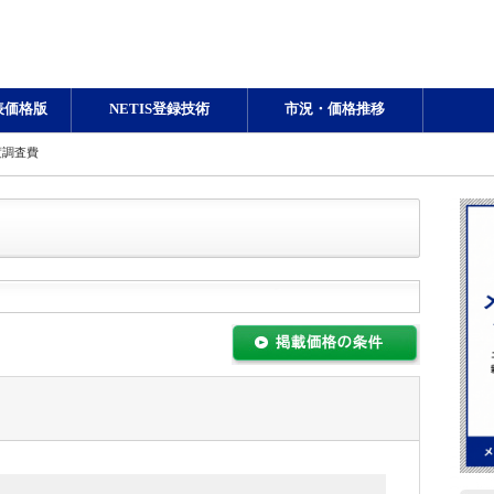
表価格版
NETIS登録技術
市況・価格推移
度調査費