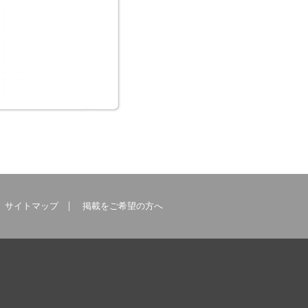
鋼床版SAUT
SABHC(サー
ベック)
一般財団法人 首都
高速道路技術センタ
株式会社ネクスコ・
ー
エンジニアリング北
海道
サイトマップ
掲載をご希望の方へ