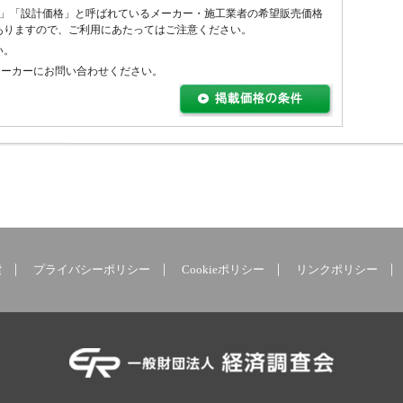
社
値」「設計価格」と呼ばれているメーカー・施工業者の希望販売価格
ELIOS 3
水位計と光フ
Water Slider W
QuartetS(カル
ありますので、ご利用にあたってはご注意ください。
ブルーイノベーショ
ァイバー温度
S2
テットエス)
ン株式会社
い。
分布計測シス
株式会社NJS
清水建設株式会社
メーカーにお問い合わせください。
テムにAIを組
合せた雨天時
浸入水調査技
術
日本水工設計株式会
社
索
プライバシーポリシー
Cookieポリシー
リンクポリシー