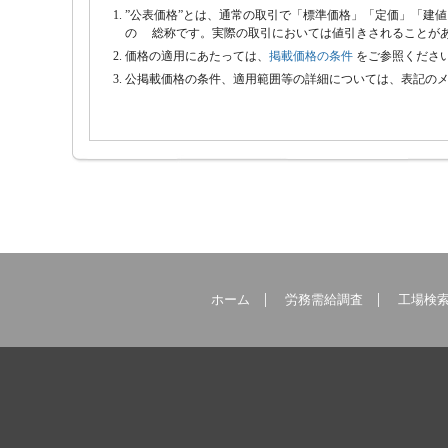
SA-21
コロコロチェ
”公表価格”とは、通常の取引で「標準価格」「定価」「建
ジャパン・トゥエン
株式会社ソニック
ッカー
の 総称です。実際の取引においては値引きされることが
ティワン株式会社
西松建設株式会社
価格の適用にあたっては、
掲載価格の条件
をご参照くださ
公掲載価格の条件、適用範囲等の詳細については、表記の
ホーム
労務需給調査
工場検