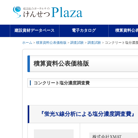
建設資材データベース
電子カタログ
積算資料公
ホーム
>
積算資料公表価格版
>
調査試験
>
調査試験
> コンクリート塩分濃
積算資料公表価格版
コンクリート塩分濃度調査費
『蛍光X線分析による塩分濃度調査費』
株式会社XMAT