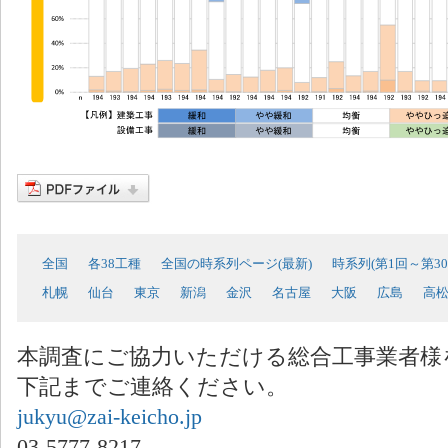
全国
各38工種
全国の時系列ページ(最新)
時系列(第1回～第30
札幌
仙台
東京
新潟
金沢
名古屋
大阪
広島
高
本調査にご協力いただける総合工事業者様
下記までご連絡ください。
jukyu@zai-keicho.jp
03-5777-8217