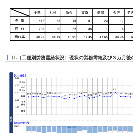
Ⅱ.［工種別労務需給状況］現状の労務需給及び３カ月後