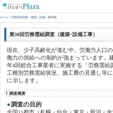
ホーム
>
労務需給調査
>
建築・設備
> 第38回
第38回労務需給調査（建築･設備工事）
現在、少子高齢化が進む中、労働力人口
働力の供給への制約が強まっています。
年4回総合工事業者に実施する「労務需給
工種別労務需給状況、施工費の見通し等
に示します。
調査概要
●
調査の目的
全国11都市（札幌・仙台・東京・新潟・