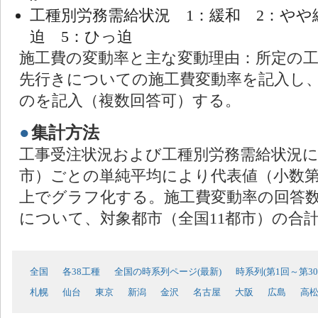
工種別労務需給状況 1：緩和 2：やや
迫 5：ひっ迫
施工費の変動率と主な変動理由：所定の
先行きについての施工費変動率を記入し
のを記入（複数回答可）する。
●
集計方法
工事受注状況および工種別労務需給状況に
市）ごとの単純平均により代表値（小数第
上でグラフ化する。施工費変動率の回答
について、対象都市（全国11都市）の合
全国
各38工種
全国の時系列ページ(最新)
時系列(第1回～第30
札幌
仙台
東京
新潟
金沢
名古屋
大阪
広島
高